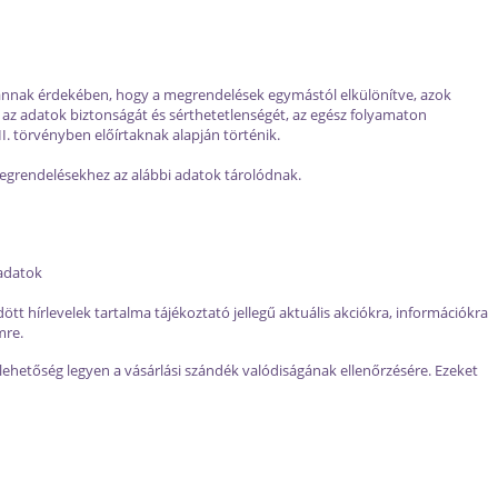
 annak érdekében, hogy a megrendelések egymástól elkülönítve, azok
 az adatok biztonságát és sérthetetlenségét, az egész folyamaton
I. törvényben előírtaknak alapján történik.
 megrendelésekhez az alábbi adatok tárolódnak.
 adatok
ött hírlevelek tartalma tájékoztató jellegű aktuális akciókra, információkra
mre.
y lehetőség legyen a vásárlási szándék valódiságának ellenőrzésére. Ezeket