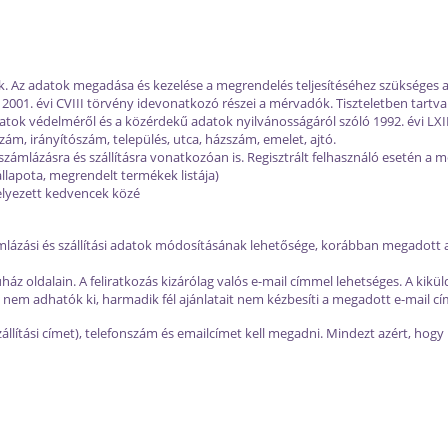
k. Az adatok megadása és kezelése a megrendelés teljesítéséhez szükséges
01. évi CVIII törvény idevonatkozó részei a mérvadók. Tiszteletben tartva
tok védelméről és a közérdekű adatok nyilvánosságáról szóló 1992. évi LXII
ám, irányítószám, település, utca, házszám, emelet, ajtó.
számlázásra és szállításra vonatkozóan is. Regisztrált felhasználó esetén a
llapota, megrendelt termékek listája)
elyezett kedvencek közé
számlázási és szállítási adatok módosításának lehetősége, korábban megadott
áz oldalain. A feliratkozás kizárólag valós e-mail címmel lehetséges. A kiküld
 nem adhatók ki, harmadik fél ajánlatait nem kézbesíti a megadott e-mail cí
zállítási címet), telefonszám és emailcímet kell megadni. Mindezt azért, hog