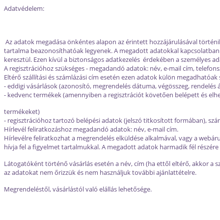
Adatvédelem:
Az adatok megadása önkéntes alapon az érintett hozzájárulásával történi
tartalma beazonosíthatóak legyenek. A megadott adatokkal kapcsolatban 20
keresztül. Ezen kívül a biztonságos adatkezelés érdekében a személyes ada
A regisztrációhoz szükséges - megadandó adatok: név, e-mail cím, telefonsz
Eltérő szállítási és számlázási cím esetén ezen adatok külön megadhatóak 
- eddigi vásárlások (azonosító, megrendelés dátuma, végösszeg, rendelés á
- kedvenc termékek (amennyiben a regisztrációt követően belépett és elh
termékeket)
- regisztrációhoz tartozó belépési adatok (jelszó titkosított formában), 
Hírlevél feliratkozáshoz megadandó adatok: név, e-mail cím.
Hírlevélre feliratkozhat a megrendelés elküldése alkalmával, vagy a webáruh
hívja fel a figyelmet tartalmukkal. A megadott adatok harmadik fél részére
Látogatóként történő vásárlás esetén a név, cím (ha ettől eltérő, akkor a s
az adatokat nem őrizzük és nem használjuk további ajánlattételre.
Megrendeléstől, vásárlástól való elállás lehetősége.