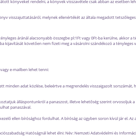
 ellátott könyveket rendelni, a könyvek visszavétele csak abban az esetben l
 könyv visszajuttatásáról, melynek ellenértékét az általa megadott tetszőle
yleges áránál alacsonyabb összegbe pl:1Ft vagy 0Ft-ba kerülne, akkor a téve
iba kijavítását követően nem fizeti meg a vásárolni szándékozó a tényleges v
 vagy e-mailben lehet tenni:
tt minden adat közlése, beleértve a megrendelés visszaigazolt sorszámát, h
ztatjuk álláspontunkról a panaszost, illetve lehetőség szerint orvosoljuk 
ulhat panaszával.
ezelő ellen bírósághoz fordulhat. A bíróság az ügyben soron kívül jár el. Az
ciószabadság Hatóságnál lehet élni: Név: Nemzeti Adatvédelmi és Informáci