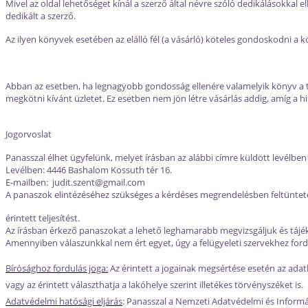
Mivel az oldal lehetőséget kínál a szerző által névre szóló dedikálásokkal
dedikált a szerző.
Az ilyen könyvek esetében az elálló fél (a vásárló) köteles gondoskodni a
Abban az esetben, ha legnagyobb gondosság ellenére valamelyik könyv a tén
megkötni kívánt üzletet. Ez esetben nem jön létre vásárlás addig, amíg a h
Jogorvoslat
Panasszal élhet ügyfelünk, melyet írásban az alábbi címre küldött levélben
Levélben: 4446 Bashalom Kossuth tér 16.
E-mailben: judit.szent@gmail.com
A panaszok elintézéséhez szükséges a kérdéses megrendelésben feltüntete
érintett teljesítést.
Az írásban érkező panaszokat a lehető leghamarabb megvizsgáljuk és tájéko
Amennyiben válaszunkkal nem ért egyet, úgy a felügyeleti szervekhez ford
Bírósághoz fordulás joga:
Az érintett a jogainak megsértése esetén az adatk
vagy az érintett választhatja a lakóhelye szerint illetékes törvényszéket is.
Adatvédelmi hatósági eljárás
: Panasszal a Nemzeti Adatvédelmi és Informá