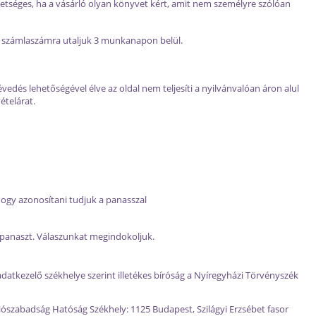
ehetséges, ha a vásárló olyan könyvet kért, amit nem személyre szólóan
ges számlaszámra utaljuk 3 munkanapon belül.
dés lehetőségével élve az oldal nem teljesíti a nyilvánvalóan áron alul
ételárat.
ogy azonosítani tudjuk a panasszal
a panaszt. Válaszunkat megindokoljuk.
 adatkezelő székhelye szerint illetékes bíróság a Nyíregyházi Törvényszék
ószabadság Hatóság Székhely: 1125 Budapest, Szilágyi Erzsébet fasor