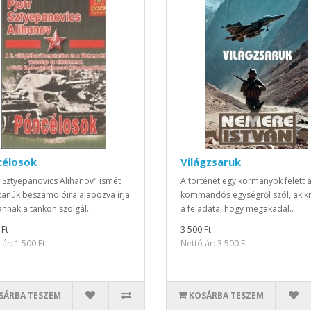
célosok
Világzsaruk
r Sztyepanovics Alihanov" ismét
A történet egy kormányok felett á
anúk beszámolóira alapozva írja
kommandós egységről szól, akik
nnak a tankon szolgál..
a feladata, hogy megakadál..
 Ft
3 500 Ft
ár: 1 500 Ft
Nettó ár: 3 500 Ft
SÁRBA TESZEM
KOSÁRBA TESZEM