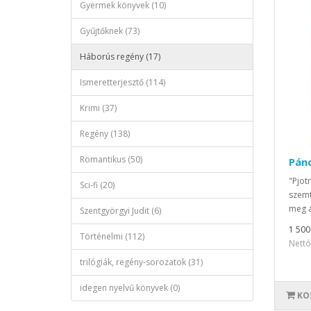
Gyermek könyvek (10)
Gyűjtőknek (73)
Háborús regény (17)
Ismeretterjesztő (114)
Krimi (37)
Regény (138)
Romantikus (50)
Pán
"Pjot
Sci-fi (20)
szemt
meg a
Szentgyörgyi Judit (6)
1 500
Történelmi (112)
Nettó 
trilógiák, regény-sorozatok (31)
idegen nyelvű könyvek (0)
KO