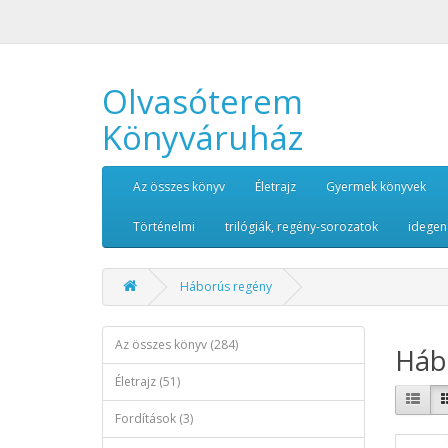
Olvasóterem
Könyváruház
Az összes könyv
Életrajz
Gyermek könyvek
Történelmi
trilógiák, regény-sorozatok
idegen
Háborús regény
Az összes könyv (284)
Háb
Életrajz (51)
Fordítások (3)