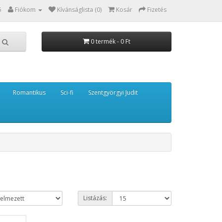
5
Fiókom
Kívánságlista (0)
Kosár
Fizetés
0 termék - 0 Ft
Romantikus
Sci-fi
Szentgyörgyi Judit
Listázás: