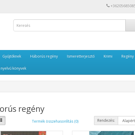
+3620568508
Gyűjtőknek
Háborús regény
Ismeretterjesztő
Krimi
Regény
 nyelvű könyvek
orús regény
Rendezés:
Termék összehasonlítás (0)