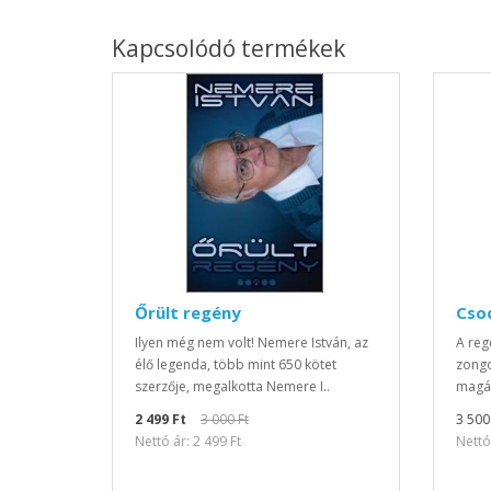
Kapcsolódó termékek
Őrült regény
Cso
Ilyen még nem volt! Nemere István, az
A reg
élő legenda, több mint 650 kötet
zongo
szerzője, megalkotta Nemere I..
magán
2 499 Ft
3 000 Ft
3 500
Nettó ár: 2 499 Ft
Nettó 