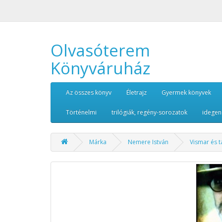
Olvasóterem
Könyváruház
Az összes könyv
Életrajz
Gyermek könyvek
Történelmi
trilógiák, regény-sorozatok
idegen
Márka
Nemere István
Vismar és t