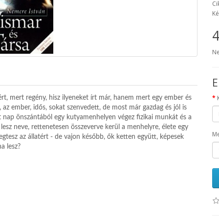
Ci
Ké
4
Ne
E
rt, mert regény, hisz ilyeneket írt már, hanem mert egy ember és
r, az ember, idős, sokat szenvedett, de most már gazdag és jól is
t nap önszántából egy kutyamenhelyen végez fizikai munkát és a
lesz neve, rettenetesen összeverve kerül a menhelyre, élete egy
Me
gtesz az állatért - de vajon később, ők ketten együtt, képesek
ha lesz?