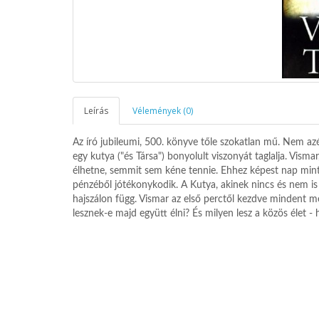
Leírás
Vélemények (0)
Az író jubileumi, 500. könyve tőle szokatlan mű. Nem azé
egy kutya ("és Társa") bonyolult viszonyát taglalja. Visma
élhetne, semmit sem kéne tennie. Ehhez képest nap min
pénzéből jótékonykodik. A Kutya, akinek nincs és nem is 
hajszálon függ. Vismar az első perctől kezdve mindent me
lesznek-e majd együtt élni? És milyen lesz a közös élet - 