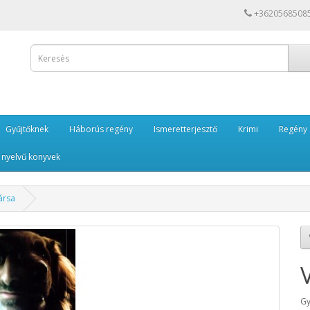
+3620568508
Gyűjtőknek
Háborús regény
Ismeretterjesztő
Krimi
Regény
 nyelvű könyvek
ársa
Gy