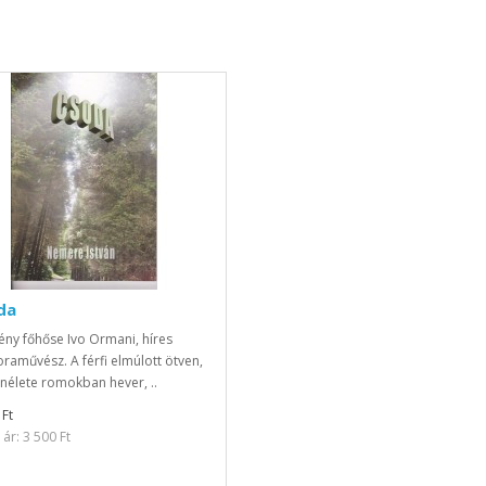
da
ény főhőse Ivo Ormani, híres
raművész. A férfi elmúlott ötven,
élete romokban hever, ..
 Ft
ár: 3 500 Ft