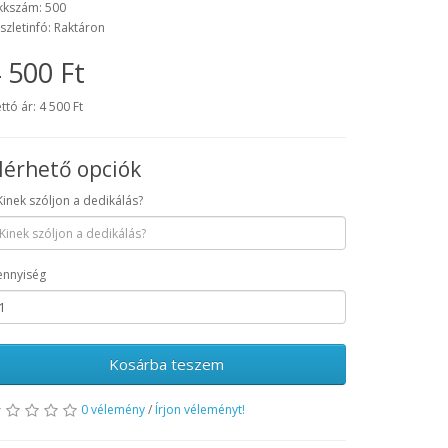
kkszám: 500
szletinfó: Raktáron
 500 Ft
ttó ár: 4 500 Ft
lérhető opciók
Kinek szóljon a dedikálás?
nnyiség
Kosárba teszem
0 vélemény
/
Írjon véleményt!