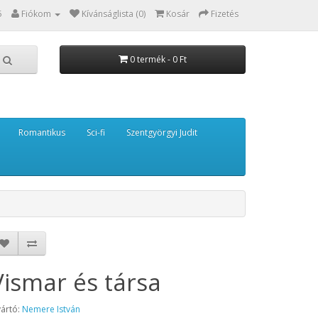
5
Fiókom
Kívánságlista (0)
Kosár
Fizetés
0 termék - 0 Ft
Romantikus
Sci-fi
Szentgyörgyi Judit
Vismar és társa
ártó:
Nemere István