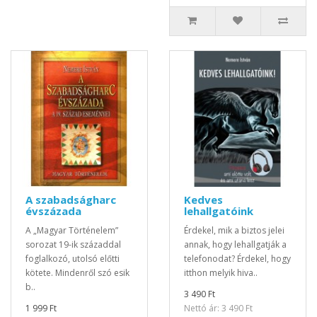
A szabadságharc
Kedves
évszázada
lehallgatóink
A „Magyar Történelem”
Érdekel, mik a biztos jelei
sorozat 19-ik századdal
annak, hogy lehallgatják a
foglalkozó, utolsó előtti
telefonodat? Érdekel, hogy
kötete. Mindenről szó esik
itthon melyik hiva..
b..
3 490 Ft
1 999 Ft
Nettó ár: 3 490 Ft