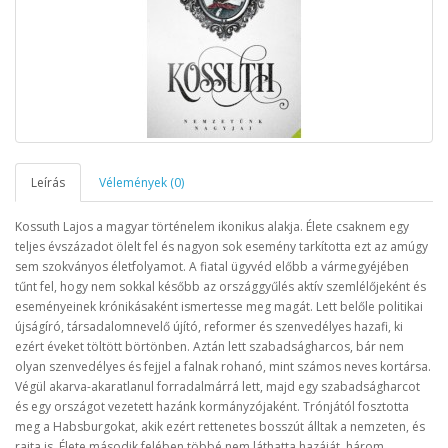
Leírás
Vélemények (0)
Kossuth Lajos a magyar történelem ikonikus alakja. Élete csaknem egy
teljes évszázadot ölelt fel és nagyon sok esemény tarkította ezt az amúgy
sem szokványos életfolyamot. A fiatal ügyvéd előbb a vármegyéjében
tűnt fel, hogy nem sokkal később az országgyűlés aktív szemlélőjeként és
eseményeinek krónikásaként ismertesse meg magát. Lett belőle politikai
újságíró, társadalomnevelő újító, reformer és szenvedélyes hazafi, ki
ezért éveket töltött börtönben. Aztán lett szabadságharcos, bár nem
olyan szenvedélyes és fejjel a falnak rohanó, mint számos neves kortársa.
Végül akarva-akaratlanul forradalmárrá lett, majd egy szabadságharcot
és egy országot vezetett hazánk kormányzójaként. Trónjától fosztotta
meg a Habsburgokat, akik ezért rettenetes bosszút álltak a nemzeten, és
rajta is. Élete második felében többé nem láthatta hazáját, három