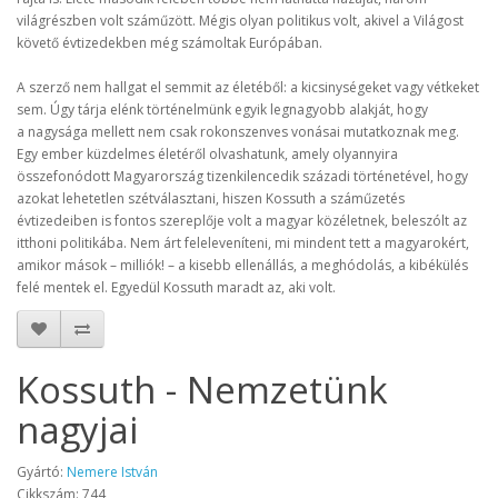
világrészben volt száműzött. Mégis olyan politikus volt, akivel a Világost
követő évtizedekben még számoltak Európában.
A szerző nem hallgat el semmit az életéből: a kicsinységeket vagy vétkeket
sem. Úgy tárja elénk történelmünk egyik legnagyobb alakját, hogy
a nagysága mellett nem csak rokonszenves vonásai mutatkoznak meg.
Egy ember küzdelmes életéről olvashatunk, amely olyannyira
összefonódott Magyarország tizenkilencedik századi történetével, hogy
azokat lehetetlen szétválasztani, hiszen Kossuth a száműzetés
évtizedeiben is fontos szereplője volt a magyar közéletnek, beleszólt az
itthoni politikába. Nem árt feleleveníteni, mi mindent tett a magyarokért,
amikor mások – milliók! – a kisebb ellenállás, a meghódolás, a kibékülés
felé mentek el. Egyedül Kossuth maradt az, aki volt.
Kossuth - Nemzetünk
nagyjai
Gyártó:
Nemere István
Cikkszám: 744