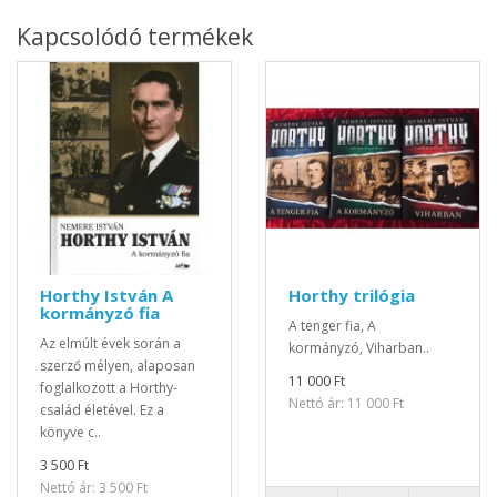
Kapcsolódó termékek
Horthy István A
Horthy trilógia
kormányzó fia
A tenger fia, A
Az elmúlt évek során a
kormányzó, Viharban..
szerző mélyen, alaposan
11 000 Ft
foglalkozott a Horthy-
Nettó ár: 11 000 Ft
család életével. Ez a
könyve c..
3 500 Ft
Nettó ár: 3 500 Ft