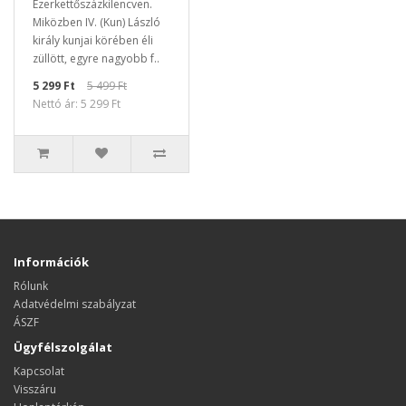
Ezerkettőszázkilencven.
Miközben IV. (Kun) László
király kunjai körében éli
züllött, egyre nagyobb f..
5 299 Ft
5 499 Ft
Nettó ár: 5 299 Ft
Információk
Rólunk
Adatvédelmi szabályzat
ÁSZF
Ügyfélszolgálat
Kapcsolat
Visszáru