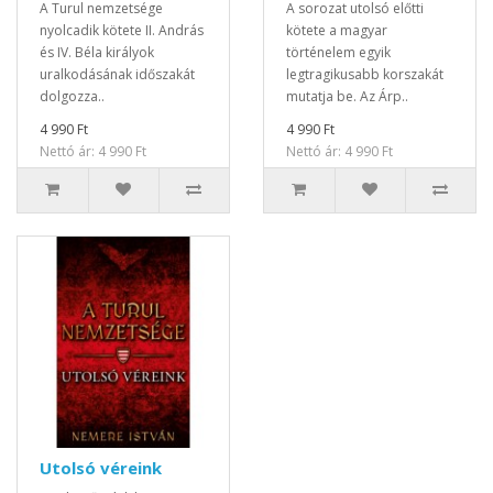
A Turul nemzetsége
A sorozat utolsó előtti
nyolcadik kötete II. András
kötete a magyar
és IV. Béla királyok
történelem egyik
uralkodásának időszakát
legtragikusabb korszakát
dolgozza..
mutatja be. Az Árp..
4 990 Ft
4 990 Ft
Nettó ár: 4 990 Ft
Nettó ár: 4 990 Ft
Utolsó véreink