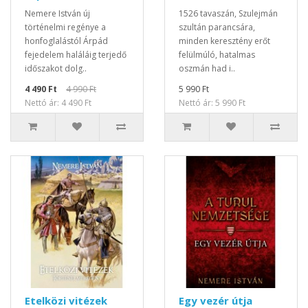
Nemere István új
1526 tavaszán, Szulejmán
történelmi regénye a
szultán parancsára,
honfoglalástól Árpád
minden keresztény erőt
fejedelem haláláig terjedő
felülmúló, hatalmas
időszakot dolg..
oszmán had i..
4 490 Ft
4 990 Ft
5 990 Ft
Nettó ár: 4 490 Ft
Nettó ár: 5 990 Ft
Etelközi vitézek
Egy vezér útja