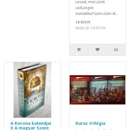
Leszek, mint űzött
vadLangok
martalékaTűzön vízen át..
19 970 Ft
Nettó ár: 19 970 Ft
A Korona kalandjai
Kuruc trilógia
II A magyar Szent