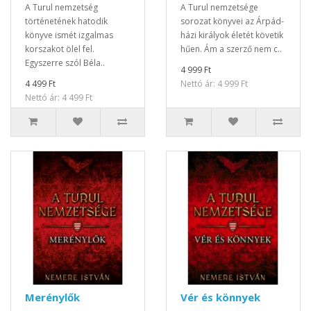
A Turul nemzetség
A Turul nemzetsége
történetének hatodik
sorozat könyvei az Árpád-
könyve ismét izgalmas
házi királyok életét követik
korszakot ölel fel.
hűen. Ám a szerző nem c..
Egyszerre szól Béla..
4 999 Ft
4 499 Ft
Nettó ár: 4 999 Ft
Nettó ár: 4 499 Ft
Merénylők
Vér és könnyek