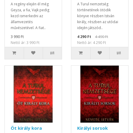
A regény elején él még
A Turul nemzetség
Geyza, a fia, Vajk pedig
történetének ötödik
kezd ismerkedni az
könyve részben István
államvezetés
király, részben az utódai
művészetével. A fiat..
idején játszód..
3 990 Ft
4 290 Ft
4 490 Ft
Nettó ár: 3 990 Ft
Nettó ár: 4 290 Ft
Öt király kora
Királyi sorsok