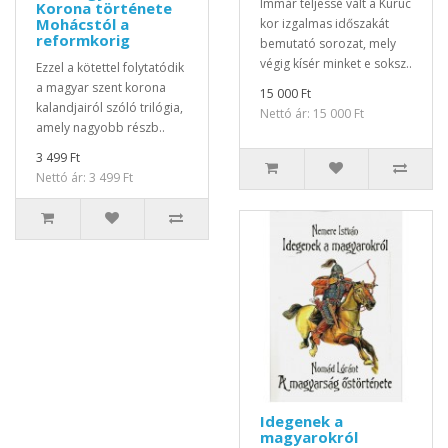
Immár teljessé vált a Kuruc
Korona története
Mohácstól a
kor izgalmas időszakát
reformkorig
bemutató sorozat, mely
végig kísér minket e soksz..
Ezzel a kötettel folytatódik
a magyar szent korona
15 000 Ft
kalandjairól szóló trilógia,
Nettó ár: 15 000 Ft
amely nagyobb részb..
3 499 Ft
Nettó ár: 3 499 Ft
Idegenek a
magyarokról