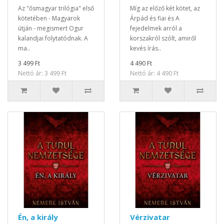
Az "ősmagyar trilógia" első
Míg az előző két kötet, az
kötetében - Magyarok
Árpád és fiai és A
útján - megismert Ogur
fejedelmek arról a
kalandjai folytatódnak. A
korszakról szólt, amiről
ma..
kevés írás..
3 499 Ft
4 490 Ft
Nettó ár: 3 499 Ft
Nettó ár: 4 490 Ft
Én, a király
Vérzivatar