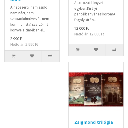
A sorozat könyvei
A népszerű (nem zsidó,
egyben:Királyi
nem náci, nem
páncélbanVér és koromA
szabadkőműves és nem
fogoly király..
kommunista) szerző már
12 000 Ft
könyve alcímében el..
Nettó ár: 12 000 Ft
2 990 Ft
Nettó ár: 2 990 Ft
Zsigmond trilógia