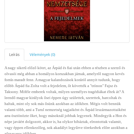
Leírás
Vélemények (0)
A nagy sikerű előző kötet, az Árpád és fiai után ebben a részben a szerző és
olvasói még abban a homályos korszakban járnak, amelyről nagyon kevés
forrás maradt fenn. A magyar kalandozások koráról annyit tudunk, hogy
előbb Árpád fia Zolta volt a fejedelem, őt követték a "trónon" Fajsz és
Taksony. Miféle emberek voltak, milyen személyes tragédiákat éltek át? A
leendő magyar királyok ősei éppen úgy születtek, szerettek, harcoltak és
haltak, mint oly sok más ősünk azokban az időkben. Mégis volt bennük
valami több, ami a Turul nemzetség tagjaiként és Árpád leszármazottaiként
arra ösztönözte őket, hogy másoknál jobbak legyenek. Mindegyik a Hon és
népe javáért dolgozott, akkor is, ha olykor hibáztak, elrontottak valamit,
vagy éppen ellenkezőleg, sok akadályt legyűrve törekedtek előre azokban a
zűrzavaros időkben.