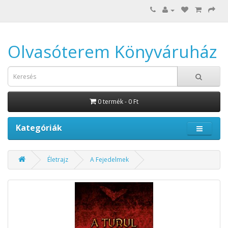
Olvasóterem Könyváruház
0 termék - 0 Ft
Kategóriák
Életrajz
A Fejedelmek