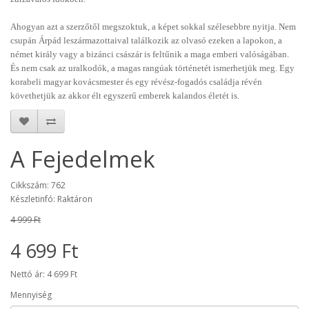
Ahogyan azt a szerzőtől megszoktuk, a képet sokkal szélesebbre nyitja. Nem
csupán Árpád leszármazottaival találkozik az olvasó ezeken a lapokon, a
német király vagy a bizánci császár is feltűnik a maga emberi valóságában.
És nem csak az uralkodók, a magas rangúak történetét ismerhetjük meg. Egy
korabeli magyar kovácsmester és egy révész-fogadós családja révén
követhetjük az akkor élt egyszerű emberek kalandos életét is.
A Fejedelmek
Cikkszám: 762
Készletinfó: Raktáron
4 999 Ft
4 699 Ft
Nettó ár: 4 699 Ft
Mennyiség