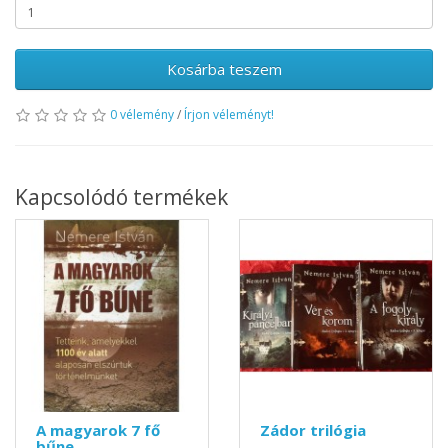
Kosárba teszem
0 vélemény
/
Írjon véleményt!
Kapcsolódó termékek
A magyarok 7 fő
Zádor trilógia
bűne