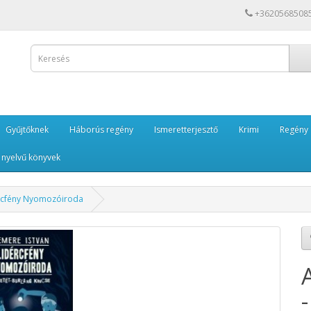
+3620568508
Gyűjtőknek
Háborús regény
Ismeretterjesztő
Krimi
Regény
 nyelvű könyvek
dércfény Nyomozóiroda