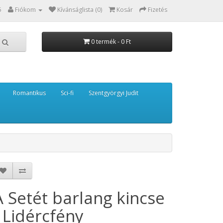
5
Fiókom
Kívánságlista (0)
Kosár
Fizetés
0 termék - 0 Ft
Romantikus
Sci-fi
Szentgyörgyi Judit
A Setét barlang kincse
- Lidércfény