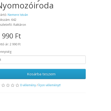
Nyomozóiroda
ártó:
Nemere István
kkszám: 642
szletinfó: Raktáron
 990 Ft
ttó ár: 2 990 Ft
nnyiség
Kosárba teszem
0 vélemény
/
Írjon véleményt!