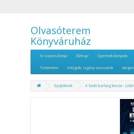
Olvasóterem
Könyváruház
Az összes könyv
Életrajz
Gyermek könyvek
Történelmi
trilógiák, regény-sorozatok
idegen
Gyűjtőknek
A Setét barlang kincse - Li