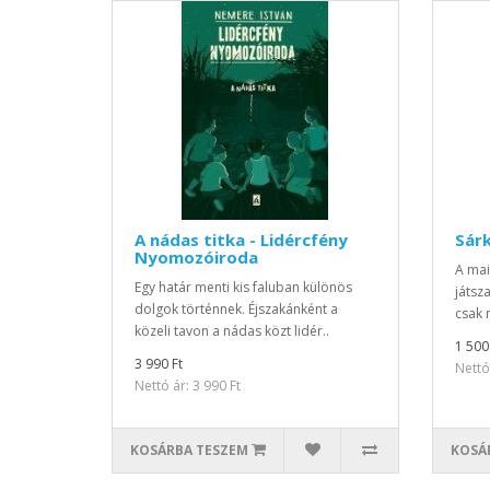
A nádas titka - Lidércfény
Sár
Nyomozóiroda
A mai
Egy határ menti kis faluban különös
játsz
dolgok történnek. Éjszakánként a
csak 
közeli tavon a nádas közt lidér..
1 500
3 990 Ft
Nettó 
Nettó ár: 3 990 Ft
KOSÁRBA TESZEM
KOSÁ