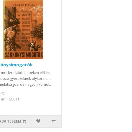
kánysimogatók
 modern lakótelepeken élő és
adozó gyerekeknek olykor nem
mulatságos, de nagyon komol..
 Ft
ár: 1 500 Ft
RBA TESZEM