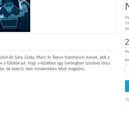
Gy
Ci
Ké
2
Ne
ból áll. Sára, Gréta, Marci és Bence tizenhárom évesek, akik a
Me
 De a fülükbe jut, hogy a közelben egy barlangban százéves kincs
kbe, de kiderül, nem mindenkiben lehet megbízni...