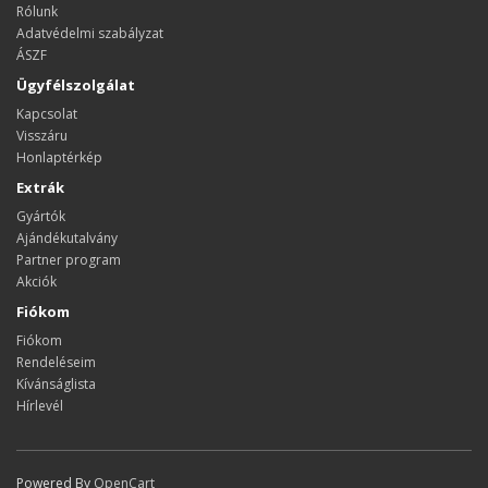
Rólunk
Adatvédelmi szabályzat
ÁSZF
Ügyfélszolgálat
Kapcsolat
Visszáru
Honlaptérkép
Extrák
Gyártók
Ajándékutalvány
Partner program
Akciók
Fiókom
Fiókom
Rendeléseim
Kívánságlista
Hírlevél
Powered By
OpenCart