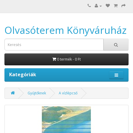
Olvasóterem Könyváruház
0 termék - 0 Ft
Kategóriák
Gyűjtőknek
A vízlépcső