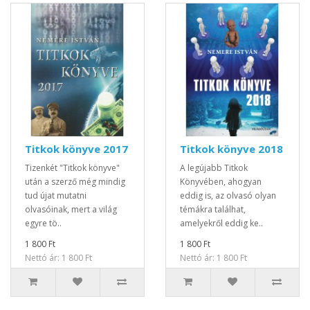
Titkok könyve 2017
Titkok könyve 2018
Tizenkét "Titkok könyve"
A legújabb Titkok
után a szerző még mindig
Könyvében, ahogyan
tud újat mutatni
eddig is, az olvasó olyan
olvasóinak, mert a világ
témákra találhat,
egyre tö..
amelyekről eddig ke..
1 800 Ft
1 800 Ft
Nettó ár: 1 800 Ft
Nettó ár: 1 800 Ft