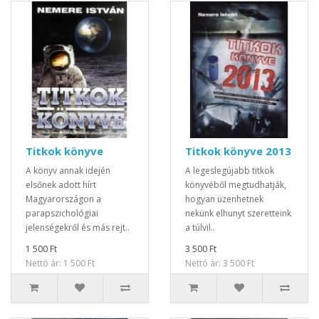
Titkok könyve
Titkok könyve 2013
A könyv annak idején
A legeslegújabb titkok
elsőnek adott hírt
könyvéből megtudhatják,
Magyarországon a
hogyan üzenhetnek
parapszichológiai
nekünk elhunyt szeretteink
jelenségekről és más rejt..
a túlvil..
1 500 Ft
3 500 Ft
Nettó ár: 1 500 Ft
Nettó ár: 3 500 Ft