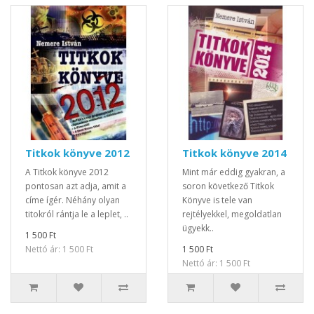
Titkok könyve 2012
Titkok könyve 2014
A Titkok könyve 2012
Mint már eddig gyakran, a
pontosan azt adja, amit a
soron következő Titkok
címe ígér. Néhány olyan
Könyve is tele van
titokról rántja le a leplet, ..
rejtélyekkel, megoldatlan
ügyekk..
1 500 Ft
Nettó ár: 1 500 Ft
1 500 Ft
Nettó ár: 1 500 Ft