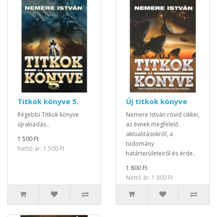
Titkok könyve 5.
Új titkok könyve
Régebbi Titkok könyve
Nemere István rövid cikkei,
újrakiadás..
az évnek megfelelő
aktualitásokról, a
1 500 Ft
tudomány
Nettó ár: 1 500 Ft
határterületeiről és érde..
1 800 Ft
Nettó ár: 1 800 Ft