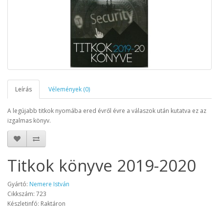
Leírás
Vélemények (0)
A legújabb titkok nyomába ered évről évre a válaszok után kutatva ez az
izgalmas könyv.
Titkok könyve 2019-2020
Gyártó:
Nemere István
Cikkszám: 723
Készletinfó: Raktáron