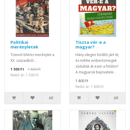
Politikai
Tiszta vér-e a
merényletek
magyar?
Tizenöt bhíres merénylet a
Hány idegen hódító járt itt,
XX. századból...
és miféle embertömegek
zúdultak át ezen a földön?
1 500 Ft
1 800 Ft
A magyarok bejövetele..
Nettó ár: 1 500 Ft
1 800 Ft
Nettó ár: 1 800 Ft