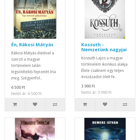
Én, Rákosi Mátyás
Kossuth -
Nemzetünk nagyjai
Rákosi Mátyás életével a
Kossuth Lajos a magyar
szerző a magyar
történelem ikonikus alakja.
történelem talán
Élete csaknem egy teljes
legsötétebb fejezetét írta
évszázadot ölelt fe..
meg. Szégyenfol..
3 990 Ft
6 500 Ft
Nettó ár: 3 990 Ft
Nettó ár: 6 500 Ft