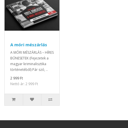
A móri mészárlás
A MÓRI MÉSZÁRLÁS – HÍRES
BŰNESETEK (Fejezetek a
magyar kriminalisztika
történetéből) Pár szó, ..
2 999 Ft
Nettó ár: 2 999 Ft