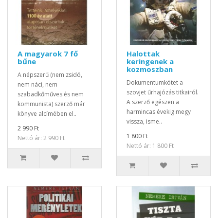
A magyarok 7 fő
Halottak
bűne
keringenek a
kozmoszban
A népszerű (nem zsidó,
Dokumentumkötet a
nem náci, nem
szovjet űrhajózás titkairól.
szabadkőműves és nem
A szerző egészen a
kommunista) szerző már
harmincas évekig megy
könyve alcímében el..
vissza, isme..
2 990 Ft
1 800 Ft
Nettó ár: 2 990 Ft
Nettó ár: 1 800 Ft