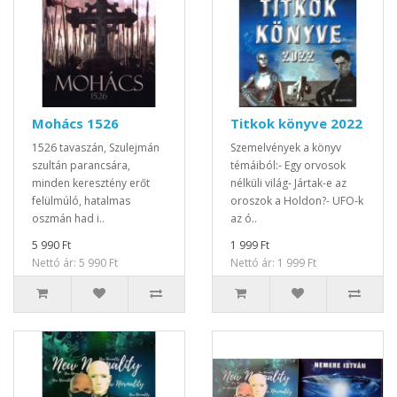
Mohács 1526
Titkok könyve 2022
1526 tavaszán, Szulejmán
Szemelvények a könyv
szultán parancsára,
témáiból:- Egy orvosok
minden keresztény erőt
nélküli világ- Jártak-e az
felülmúló, hatalmas
oroszok a Holdon?- UFO-k
oszmán had i..
az ó..
5 990 Ft
1 999 Ft
Nettó ár: 5 990 Ft
Nettó ár: 1 999 Ft