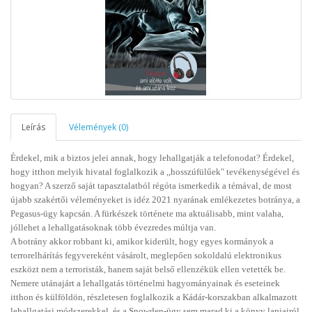
Leírás
Vélemények (0)
Érdekel, mik a biztos jelei annak, hogy lehallgatják a telefonodat? Érdekel,
hogy itthon melyik hivatal foglalkozik a ,,hosszúfülűek" tevékenységével és
hogyan? A szerző saját tapasztalatból régóta ismerkedik a témával, de most
újabb szakértői véleményeket is idéz 2021 nyarának emlékezetes botránya, a
Pegasus-ügy kapcsán. A fürkészek története ma aktuálisabb, mint valaha,
jóllehet a lehallgatásoknak több évezredes múltja van.
A botrány akkor robbant ki, amikor kiderült, hogy egyes kormányok a
terrorelhárítás fegyvereként vásárolt, meglepően sokoldalú elektronikus
eszközt nem a terroristák, hanem saját belső ellenzékük ellen vetették be.
Nemere utánajárt a lehallgatás történelmi hagyományainak és eseteinek
itthon és külföldön, részletesen foglalkozik a Kádár-korszakban alkalmazott
lehallgatási módszerekkel, és a Snowden-ügy sem marad ki a könyv lapjairól.