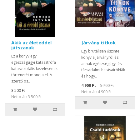
Akik az életeddel
Járvány titkok
játszanak
Egy brutálisan őszinte
Ez a könyv egy
könyv a járványról és
egészségügyi katasztrófa
annak egészségügyi és
katasztrofális kezelésének
társadalmi hatásairól:Kik
történetét mondja el. A
és hogy..
szerző ös..
4 900 Ft
5 700 Ft
3 500 Ft
Nettó ár: 4 900 Ft
Nettó ár: 3 500 Ft