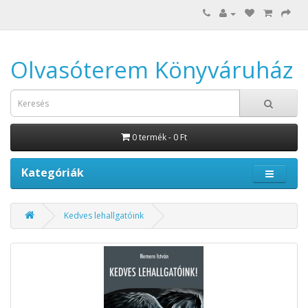
Olvasóterem Könyváruház
0 termék - 0 Ft
Kategóriák
Kedves lehallgatóink