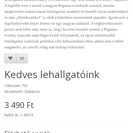
A legtöbb teret a szerző a magyar Pegasus-eseteknek szenteli, miután
megkeresett számos hazai lehallgatott személyt és beszélt olyan szakértőkkel
és más ,,illetékesekkel" is, akik a háttérben szeretnének maradni. Igyekezett a
legobjektívebb képet festeni az ügy magyar szálairól. A végkövetkeztetés
persze nem lehet más, mint az, hogy ha nem teszünk semmit a Pegasus-
botrány kapcsán napvilágra került folyamatok, az egyre tökéletesebb
lehallgatási eszközök politikai célú felhasználása ellen, akkor nincs többé
magánélet, az orwelli világ már holnap beköszönt.
Kedves lehallgatóink
Cikkszám: 761
Készletinfó: Raktáron
3 490 Ft
Nettó ár: 3 490 Ft