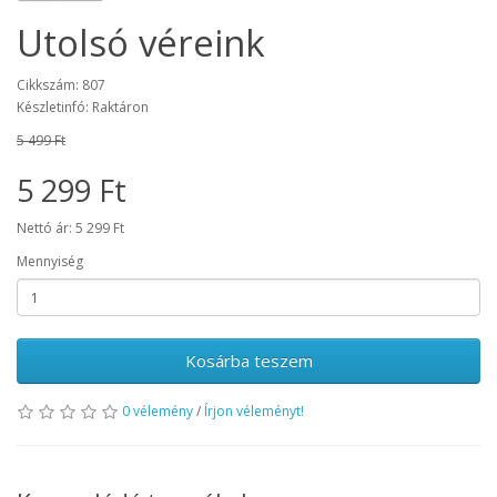
Utolsó véreink
Cikkszám: 807
Készletinfó: Raktáron
5 499 Ft
5 299 Ft
Nettó ár: 5 299 Ft
Mennyiség
Kosárba teszem
0 vélemény
/
Írjon véleményt!