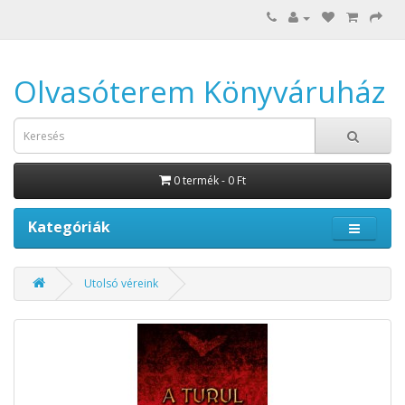
Olvasóterem Könyváruház
0 termék - 0 Ft
Kategóriák
Utolsó véreink