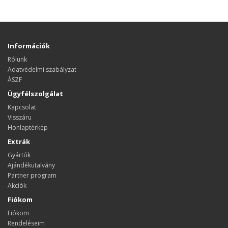
Információk
Rólunk
Adatvédelmi szabályzat
ÁSZF
Ügyfélszolgálat
Kapcsolat
Visszáru
Honlaptérkép
Extrák
Gyártók
Ajándékutalvány
Partner program
Akciók
Fiókom
Fiókom
Rendeléseim