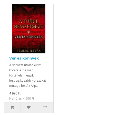
Vér és könnyek
A sorozat utolsó előtti
kötete a magyar
történelem egyik
legtragikusabb korszakát
mutatja be. Az Árp..
4 990 Ft
Nettó ár: 4 990 Ft