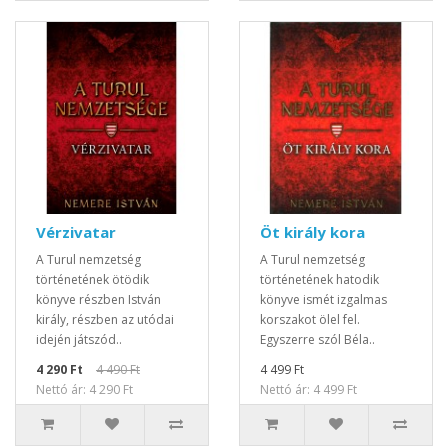
Vérzivatar
Öt király kora
A Turul nemzetség
A Turul nemzetség
történetének ötödik
történetének hatodik
könyve részben István
könyve ismét izgalmas
király, részben az utódai
korszakot ölel fel.
idején játszód..
Egyszerre szól Béla..
4 290 Ft
4 490 Ft
4 499 Ft
Nettó ár: 4 290 Ft
Nettó ár: 4 499 Ft