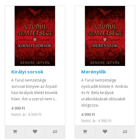
Királyi sorsok
Merénylők
A Turul nemzetsége
A Turul nemzetsége
sorozat könyvei az Árpád-
nyolcadik kötete II. András
házi királyok életét követik
és IV. Béla királyok
hűen. Ám a szerző nem c..
uralkodásának időszakát
dolgozza..
4 999 Ft
Nettó ár: 4 999 Ft
4 990 Ft
Nettó ár: 4 990 Ft