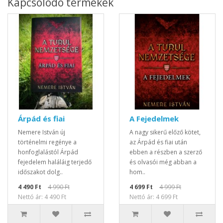
Kapcsolódó termékek
Árpád és fiai
A Fejedelmek
Nemere István új
A nagy sikerű előző kötet,
történelmi regénye a
az Árpád és fiai után
honfoglalástól Árpád
ebben a részben a szerző
fejedelem haláláig terjedő
és olvasói még abban a
időszakot dolg..
hom..
4 490 Ft
4 990 Ft
4 699 Ft
4 999 Ft
Nettó ár: 4 490 Ft
Nettó ár: 4 699 Ft