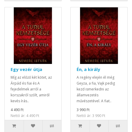
Egy vezér útja
Én, a király
Míg az előző két kötet, az
A regény elején él még
Árpád és fiai és A
Geyza, a fia, Vajk pedig
fejedelmek arról a
kezd ismerkedni az
korszakról szólt, amiről
államvezetés
kevés írás..
művészetével. A fiat..
4 490 Ft
3 990 Ft
Nettó ár: 4 490 Ft
Nettó ár: 3 990 Ft