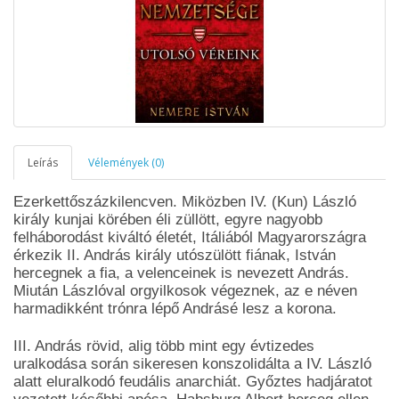
Leírás
Vélemények (0)
Ezerkettőszázkilencven. Miközben IV. (Kun) László
király kunjai körében éli züllött, egyre nagyobb
felháborodást kiváltó életét, Itáliából Magyarországra
érkezik II. András király utószülött fiának, István
hercegnek a fia, a velenceinek is nevezett András.
Miután Lászlóval orgyilkosok végeznek, az e néven
harmadikként trónra lépő Andrásé lesz a korona.
III. András rövid, alig több mint egy évtizedes
uralkodása során sikeresen konszolidálta a IV. László
alatt eluralkodó feudális anarchiát. Győztes hadjáratot