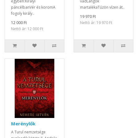
egyben:Királyi
vadLangok
páncélbanVér és koromA
martalékaTűzön vízen át..
fogoly király..
19 970 Ft
12 000 Ft
Nettó ár: 19 970 Ft
Nettó ár: 12 000 Ft
Merénylők
A Turul nemzetsége