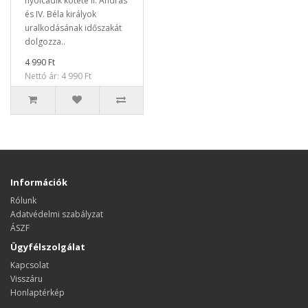
nyolcadik kötete II. András
és IV. Béla királyok
uralkodásának időszakát
dolgozza..
4 990 Ft
Nettó ár: 4 990 Ft
Információk
Rólunk
Adatvédelmi szabályzat
ÁSZF
Ügyfélszolgálat
Kapcsolat
Visszáru
Honlaptérkép