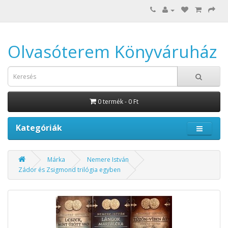
Olvasóterem Könyváruház
0 termék - 0 Ft
Kategóriák
Márka
Nemere István
Zádor és Zsigmond trilógia egyben