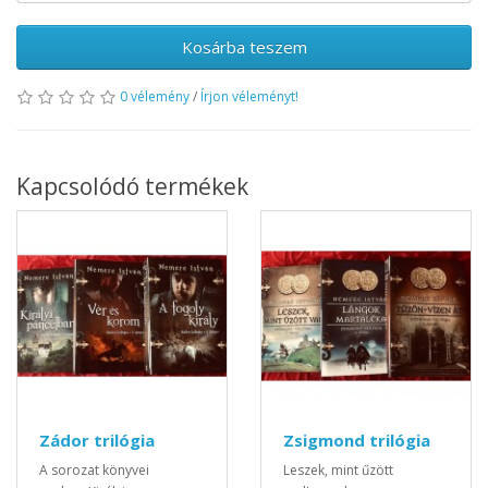
Kosárba teszem
0 vélemény
/
Írjon véleményt!
Kapcsolódó termékek
Zádor trilógia
Zsigmond trilógia
A sorozat könyvei
Leszek, mint űzött