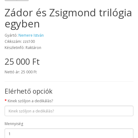
Zádor és Zsigmond trilógia
egyben
Gyártó:
Nemere István
Cikkszám: zzs100
Készletinfó: Raktáron
25 000 Ft
Nettó ár: 25 000 Ft
Elérhető opciók
Kinek szóljon a dedikálás?
Mennyiség