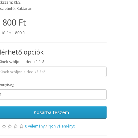
kkszám: Kf/2
szletinfó: Raktáron
 800 Ft
ttó ár: 1 800 Ft
lérhető opciók
Kinek szóljon a dedikálás?
nnyiség
Kosárba teszem
0 vélemény
/
Írjon véleményt!