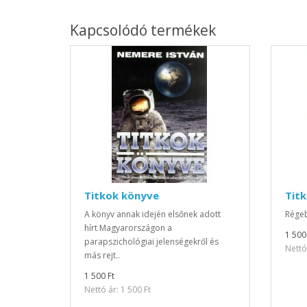
Kapcsolódó termékek
Titkok könyve
Titk
A könyv annak idején elsőnek adott
Régeb
hírt Magyarországon a
1 500
parapszichológiai jelenségekről és
Nettó 
más rejt..
1 500 Ft
Nettó ár: 1 500 Ft