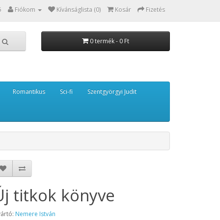
5
Fiókom
Kívánságlista (0)
Kosár
Fizetés
0 termék - 0 Ft
Romantikus
Sci-fi
Szentgyörgyi Judit
Új titkok könyve
ártó:
Nemere István