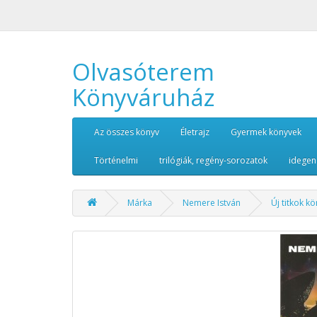
Olvasóterem
Könyváruház
Az összes könyv
Életrajz
Gyermek könyvek
Történelmi
trilógiák, regény-sorozatok
idegen
Márka
Nemere István
Új titkok k