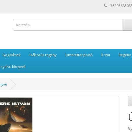
+3620568508
Gyűjtőknek
Háborús regény
Ismeretterjesztő
Krimi
Regény
 nyelvű könyvek
önyve
Gy