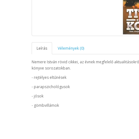
Leírás
Vélemények (0)
Nemere István rövid cikkei, az évnek megfelelő aktualitásokró
könyve sorozatokban.
- rejtélyes eltűnések
- parapszichológusok
- jósok
- gömbvillámok