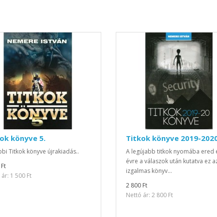
ok könyve 5.
Titkok könyve 2019-202
bi Titkok könyve újrakiadás..
A legújabb titkok nyomába ered 
évre a válaszok után kutatva ez a
 Ft
izgalmas könyv...
ár: 1 500 Ft
2 800 Ft
Nettó ár: 2 800 Ft