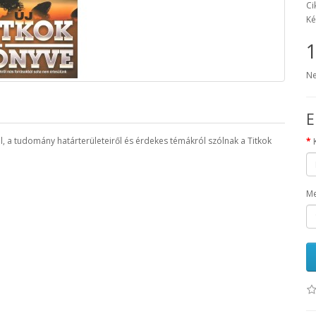
Ci
Ké
1
Ne
E
l, a tudomány határterületeiről és érdekes témákról szólnak a Titkok
Me