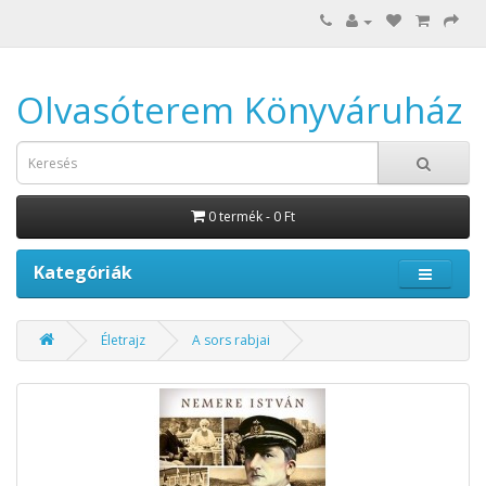
Olvasóterem Könyváruház
0 termék - 0 Ft
Kategóriák
Életrajz
A sors rabjai