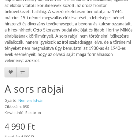
az előbbi vitatott körülmények között, az orosz fronton
bekövetkezett haláláig. A szerző részletesen bemutatja az 1944.
március 19-i német megszállás előkészítését, a lehetséges német
hírszerző és diverzáns tevékenységet, a bevonulás kulcsmozzanatait,
a híres-hírhedt Otto Skorzeny budai akcióját és ifjabb Horthy Miklós
elrablásának körülményeit. A sors rabjai nem történelmi ítélkezésre
vállalkozik, hanem igyekszik az írói szabadsággal élve, de a törénelmi
tényeket nem megmásítva úgy bemutatni az 1930-as és 1940-es
évek eseményeit, hogy az olvasó saját maga formálhasson
véleményt azokról.
A sors rabjai
Gyártó:
Nemere István
Cikkszám: 630
Készletinfó: Raktáron
4 990 Ft
Nettó ár: 4 990 Ft