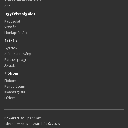
Adatvédelmi szabályzat
ÁSZF
Ügyfélszolgálat
Kapcsolat
Visszáru
Honlaptérkép
Extrák
Gyártók
Ajándékutalvány
Partner program
Akciók
Fiókom
Fiókom
Rendeléseim
Kívánságlista
Hírlevél
Powered By
OpenCart
Olvasóterem Könyváruház © 2026