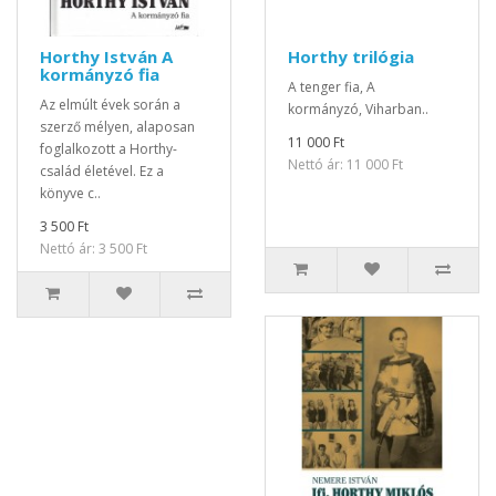
Horthy István A
Horthy trilógia
kormányzó fia
A tenger fia, A
Az elmúlt évek során a
kormányzó, Viharban..
szerző mélyen, alaposan
11 000 Ft
foglalkozott a Horthy-
Nettó ár: 11 000 Ft
család életével. Ez a
könyve c..
3 500 Ft
Nettó ár: 3 500 Ft