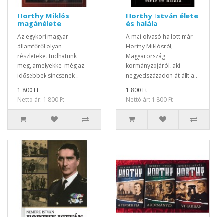
Horthy Miklós
Horthy István élete
magánélete
és halála
Az egykori magyar
A mai olvasó hallott már
államfőről olyan
Horthy Miklósról,
részleteket tudhatunk
Magyarország
meg, amelyekkel még az
kormányzójáról, aki
idősebbek sincsenek ..
negyedszázadon át állt a..
1 800 Ft
1 800 Ft
Nettó ár: 1 800 Ft
Nettó ár: 1 800 Ft