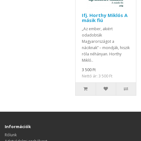
Ifj. Horthy Miklós A
másik fiú
„Az ember, akiért
odadobták
Magyarországot a
náciknak” – mondják, hiszik
róla néhányan. Horthy
Mikló..
3 500 Ft
Nettó ár: 3 500 Ft
Információk
Rólunk