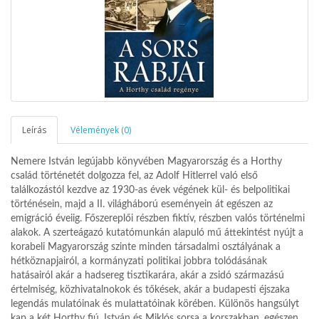
Leírás
Vélemények (0)
Nemere István legújabb könyvében Magyarország és a Horthy
család történetét dolgozza fel, az Adolf Hitlerrel való első
találkozástól kezdve az 1930-as évek végének kül- és belpolitikai
történésein, majd a II. világháború eseményein át egészen az
emigráció éveiig. Főszereplői részben fiktív, részben valós történelmi
alakok. A szerteágazó kutatómunkán alapuló mű áttekintést nyújt a
korabeli Magyarország szinte minden társadalmi osztályának a
hétköznapjairól, a kormányzati politikai jobbra tolódásának
hatásairól akár a hadsereg tisztikarára, akár a zsidó származású
értelmiség, közhivatalnokok és tőkések, akár a budapesti éjszaka
legendás mulatóinak és mulattatóinak körében. Különös hangsúlyt
kap a két Horthy fiú, István és Miklós sorsa a korszakban, egészen