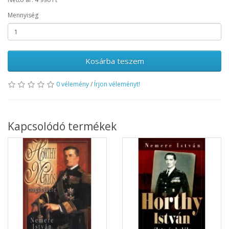
Mennyiség
Kosárba teszem
0 vélemény
/
Írjon véleményt!
Kapcsolódó termékek