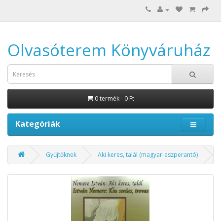
Olvasóterem Könyváruház
0 termék - 0 Ft
Kategóriák
Gyűjtőknek
Aki keres, talál (magyar-eszperantó)