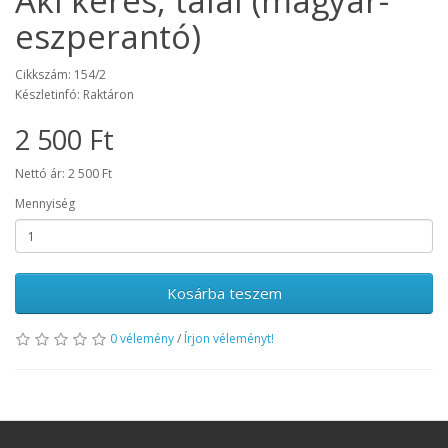
Aki keres, talál (magyar-
eszperantó)
Cikkszám: 154/2
Készletinfó: Raktáron
2 500 Ft
Nettó ár: 2 500 Ft
Mennyiség
Kosárba teszem
0 vélemény
/
Írjon véleményt!