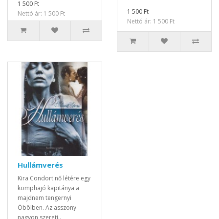
1 500 Ft
1 500 Ft
Nettó ár: 1 500 Ft
Nettó ár: 1 500 Ft
Hullámverés
Kira Condort nő létére egy
komphajó kapitánya a
majdnem tengernyi
Öbölben. Az asszony
nagyon szereti..