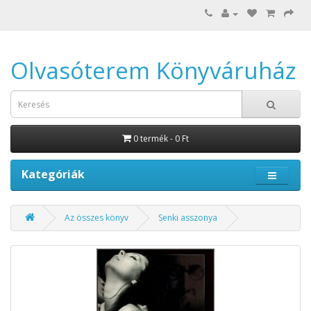
Olvasóterem Könyváruház
0 termék - 0 Ft
Kategóriák
Az összes könyv
Senki asszonya