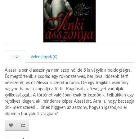
Leírás
Vélemények (0)
Alessa, a senki asszonya nem szép nő, de ő is vágyik a boldogságra.
És megtörténik a csoda: egy rokonszenves, bár jóval idősebb férfi
beleszeret, és őt Alessa is szeretni tudja. De egy tragikus esemény
nagyon hamar elragadja a férfit. Ráadásul az özvegyet vádolják
gyilkossággal... A történet valójában csak itt kezdődik. Felbukkan egy
rejtélyes idegen, aki mindenre képes Alessáért. Arra is, hogy becsapja
őt - mert szereti... Kinek higgyen az asszony, hogyan igazodjon el
ebben a bonyolult világban?