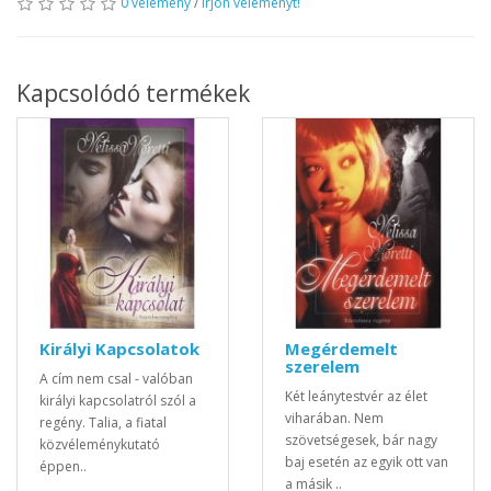
0 vélemény
/
Írjon véleményt!
Kapcsolódó termékek
Királyi Kapcsolatok
Megérdemelt
szerelem
A cím nem csal - valóban
Két leánytestvér az élet
királyi kapcsolatról szól a
viharában. Nem
regény. Talia, a fiatal
szövetségesek, bár nagy
közvéleménykutató
baj esetén az egyik ott van
éppen..
a másik ..