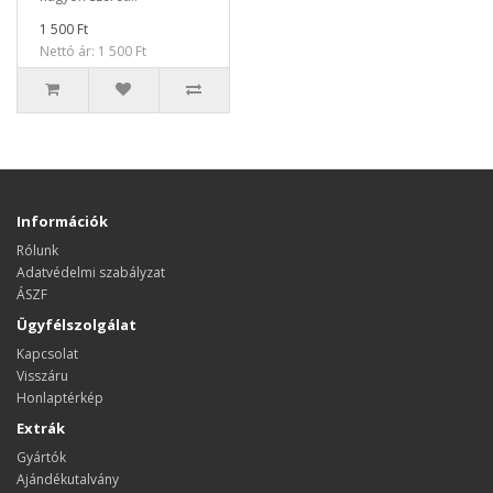
1 500 Ft
Nettó ár: 1 500 Ft
Információk
Rólunk
Adatvédelmi szabályzat
ÁSZF
Ügyfélszolgálat
Kapcsolat
Visszáru
Honlaptérkép
Extrák
Gyártók
Ajándékutalvány