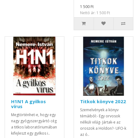
1 500 Ft
Nettó ár: 1 500 Ft
H1N1 A gyilkos
Titkok könyve 2022
vírus
Szemelvények a könyv
Megtörténhet-e, hogy egy
témáiból:- Egy orvosok
nagy gyógyszergyártó cég
nélküli világ- Jártak-e az
a titkos laboratóriumában
oroszok a Holdon?- UFO-k
kifejleszt egy gyilkos i..
az ó..