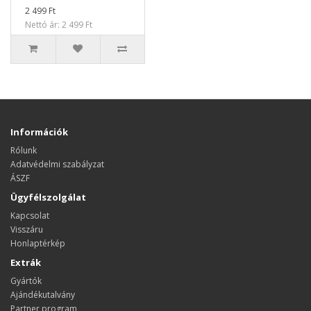
2 499 Ft
Nettó ár: 2 499 Ft
Információk
Rólunk
Adatvédelmi szabályzat
ÁSZF
Ügyfélszolgálat
Kapcsolat
Visszáru
Honlaptérkép
Extrák
Gyártók
Ajándékutalvány
Partner program