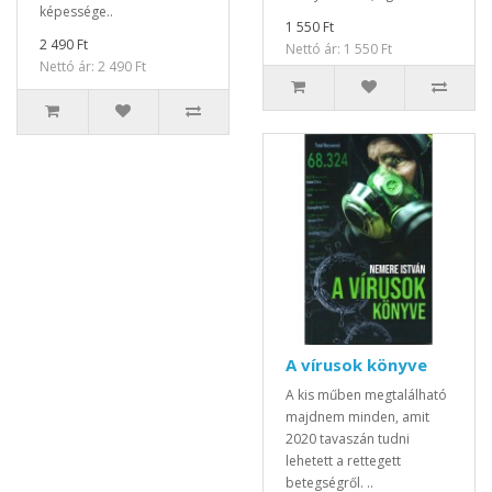
képessége..
1 550 Ft
2 490 Ft
Nettó ár: 1 550 Ft
Nettó ár: 2 490 Ft
A vírusok könyve
A kis műben megtalálható
majdnem minden, amit
2020 tavaszán tudni
lehetett a rettegett
betegségről. ..