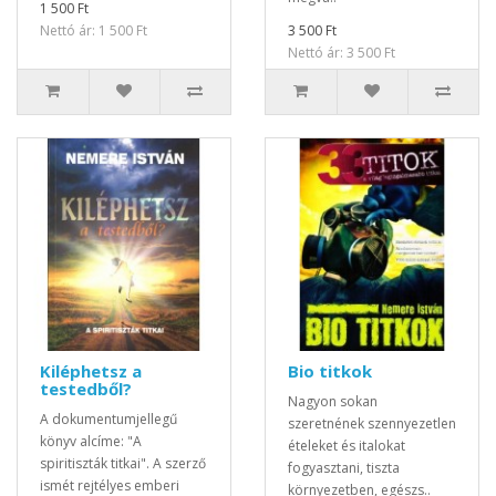
1 500 Ft
Nettó ár: 1 500 Ft
3 500 Ft
Nettó ár: 3 500 Ft
Kiléphetsz a
Bio titkok
testedből?
Nagyon sokan
A dokumentumjellegű
szeretnének szennyezetlen
könyv alcíme: "A
ételeket és italokat
spiritiszták titkai". A szerző
fogyasztani, tiszta
ismét rejtélyes emberi
környezetben, egészs..