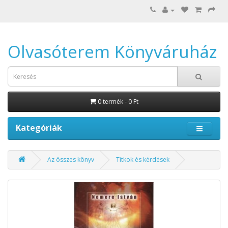
Olvasóterem Könyváruház
0 termék - 0 Ft
Kategóriák
Az összes könyv
Titkok és kérdések