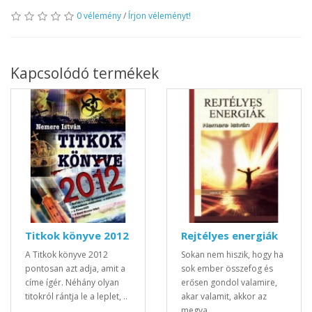
0 vélemény
/
Írjon véleményt!
Kapcsolódó termékek
Titkok könyve 2012
Rejtélyes energiák
A Titkok könyve 2012
Sokan nem hiszik, hogy ha
pontosan azt adja, amit a
sok ember összefog és
címe ígér. Néhány olyan
erősen gondol valamire,
titokról rántja le a leplet, ..
akar valamit, akkor az
megva..