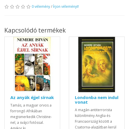
0 vélemény
/
Írjon véleményt!
Kapcsolódó termékek
Az anyák éjjel sírnak
Londonba nem indul
vonat
Tamás, a magyar orvos a
A magán-antiterrorista
forrongó Afrikában
különítmény Anglia és
megismerkedik Christine-
Franciaország között a
nel, a svájci fotóssal.
Csatorna-alagútban kerül
Amikor ki..