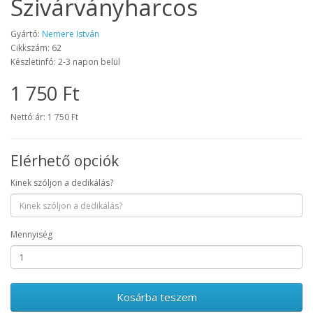
Szivárványharcos
Gyártó:
Nemere István
Cikkszám: 62
Készletinfó: 2-3 napon belül
1 750 Ft
Nettó ár: 1 750 Ft
Elérhető opciók
Kinek szóljon a dedikálás?
Mennyiség
Kosárba teszem