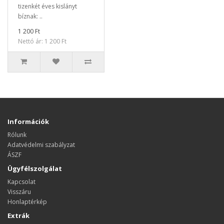
tizenkét éves kislányt
bíznak: ..
1 200 Ft
Nettó ár: 1 200 Ft
Információk
Rólunk
Adatvédelmi szabályzat
ÁSZF
Ügyfélszolgálat
Kapcsolat
Visszáru
Honlaptérkép
Extrák