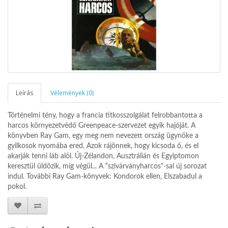
Leírás
Vélemények (0)
Történelmi tény, hogy a francia titkosszolgálat felrobbantotta a
harcos környezetvédő Greenpeace-szervezet egyik hajóját. A
könyvben Ray Gam, egy meg nem nevezett ország ügynöke a
gyilkosok nyomába ered. Azok rájönnek, hogy kicsoda ő, és el
akarják tenni láb alól. Új-Zélandon, Ausztrálián és Egyiptomon
keresztül üldözik, míg végül... A "szivárványharcos"-sal új sorozat
indul. További Ray Gam-könyvek: Kondorok ellen, Elszabadul a
pokol.