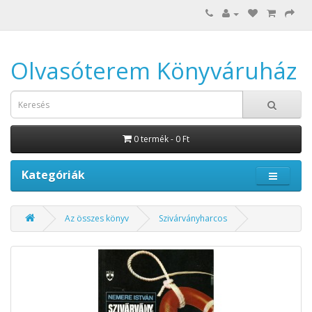
Olvasóterem Könyváruház
0 termék - 0 Ft
Kategóriák
Az összes könyv
Szivárványharcos