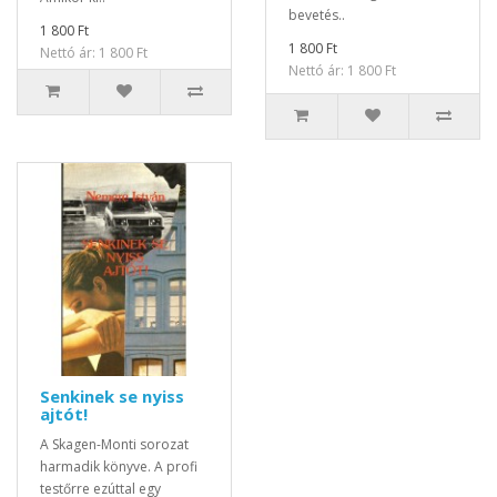
bevetés..
1 800 Ft
1 800 Ft
Nettó ár: 1 800 Ft
Nettó ár: 1 800 Ft
Senkinek se nyiss
ajtót!
A Skagen-Monti sorozat
harmadik könyve. A profi
testőrre ezúttal egy