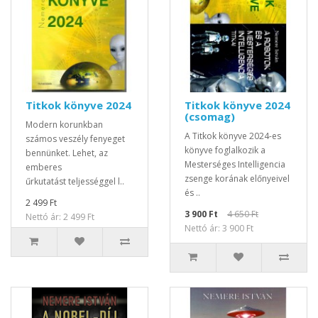
Titkok könyve 2024
Titkok könyve 2024
(csomag)
Modern korunkban
A Titkok könyve 2024-es
számos veszély fenyeget
könyve foglalkozik a
bennünket. Lehet, az
Mesterséges Intelligencia
emberes
zsenge korának előnyeivel
űrkutatást teljességgel l..
és ..
2 499 Ft
3 900 Ft
4 650 Ft
Nettó ár: 2 499 Ft
Nettó ár: 3 900 Ft