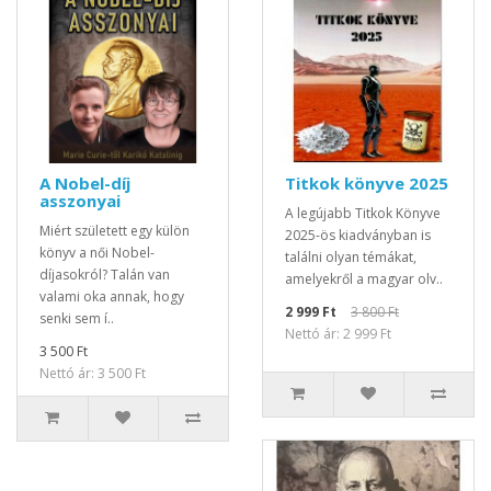
A Nobel-díj
Titkok könyve 2025
asszonyai
A legújabb Titkok Könyve
Miért született egy külön
2025-ös kiadványban is
könyv a női Nobel-
találni olyan témákat,
díjasokról? Talán van
amelyekről a magyar olv..
valami oka annak, hogy
2 999 Ft
3 800 Ft
senki sem í..
Nettó ár: 2 999 Ft
3 500 Ft
Nettó ár: 3 500 Ft