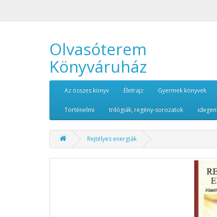
Olvasóterem
Könyváruház
Az összes könyv
Életrajz
Gyermek könyvek
Történelmi
trilógiák, regény-sorozatok
idegen
Rejtélyes energiák