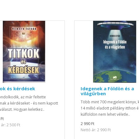
ok és kérdések
Idegenek a Földön és a
világűrben
ondolkodik, az már feltette
Több mint 700 megjelent könyv, 
ak a kérdéseket - és nem kapott
14 millió eladott példány itthon é
 választ. Hogyan keletkez..
külföldön nem lehet véletle..
 Ft
2 990 Ft
ár: 2 500 Ft
Nettó ár: 2 990 Ft