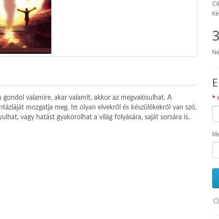
Ci
Ké
3
Ne
E
gondol valamire, akar valamit, akkor az megvalósulhat. A
táziáját mozgatja meg. Itt olyan elvekről és készülékekről van szó,
lhat, vagy hatást gyakorolhat a világ folyására, saját sorsára is.
Me