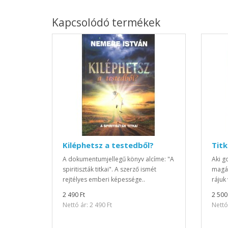
Kapcsolódó termékek
Kiléphetsz a testedből?
Titk
A dokumentumjellegű könyv alcíme: "A
Aki g
spiritiszták titkai". A szerző ismét
magán
rejtélyes emberi képessége..
rájuk
2 490 Ft
2 500
Nettó ár: 2 490 Ft
Nettó 