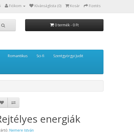
5
Fiókom
Kívánságlista (0)
Kosár
Fizetés
0 termék - 0 Ft
Romantikus
Sci-fi
Szentgyörgyi Judit
Rejtélyes energiák
ártó:
Nemere István