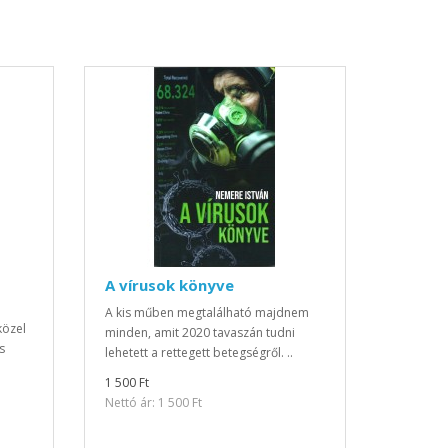
A vírusok könyve
A kis műben megtalálható majdnem
közel
minden, amit 2020 tavaszán tudni
s
lehetett a rettegett betegségről. ..
1 500 Ft
Nettó ár: 1 500 Ft