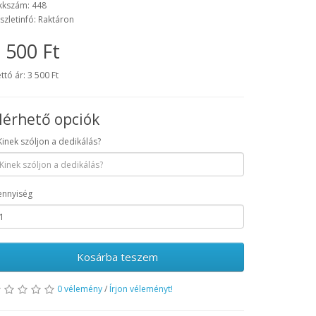
kkszám: 448
szletinfó: Raktáron
 500 Ft
ttó ár: 3 500 Ft
lérhető opciók
Kinek szóljon a dedikálás?
nnyiség
Kosárba teszem
0 vélemény
/
Írjon véleményt!