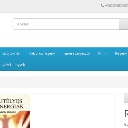
+3620568508
Gyűjtőknek
Háborús regény
Ismeretterjesztő
Krimi
Regény
 nyelvű könyvek
Gy