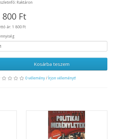
szletinfó: Raktáron
 800 Ft
ttó ár: 1 800 Ft
nnyiség
Kosárba teszem
0 vélemény
/
Írjon véleményt!