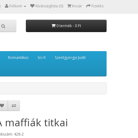
5
Fiókom
Kívánságlista (0)
Kosár
Fizetés
0 termék - 0 Ft
Romantikus
Sci-fi
Szentgyörgyi Judit
A maffiák titkai
kkszám: 428-2