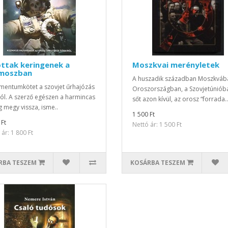
ttak keringenek a
Moszkvai merényletek
moszban
A huszadik században Moszkváb
entumkötet a szovjet űrhajózás
Oroszországban, a Szovjetúniób
iról. A szerző egészen a harmincas
sőt azon kívül, az orosz “forrada..
g megy vissza, isme..
1 500 Ft
 Ft
Nettó ár: 1 500 Ft
ár: 1 800 Ft
RBA TESZEM
KOSÁRBA TESZEM