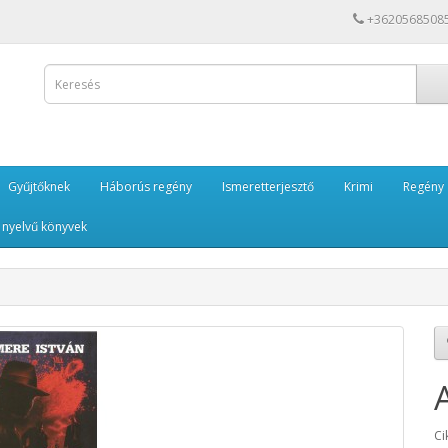
+3620568508
Gyűjtőknek
Háborús regény
Ismeretterjesztő
Krimi
Regény
 nyelvű könyvek
Ci