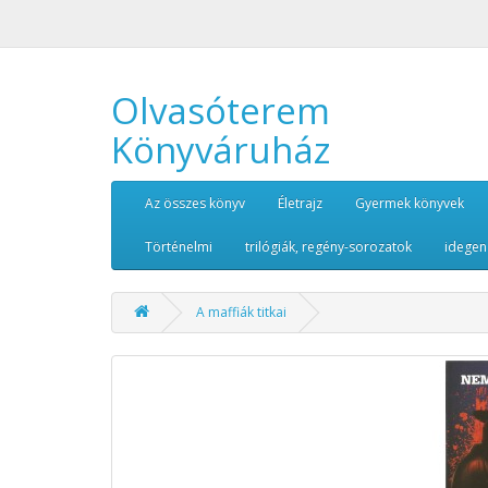
Olvasóterem
Könyváruház
Az összes könyv
Életrajz
Gyermek könyvek
Történelmi
trilógiák, regény-sorozatok
idegen
A maffiák titkai