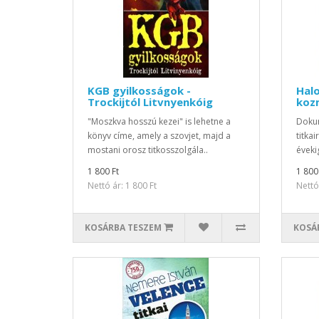
KGB gyilkosságok -
Halo
Trockijtól Litvnyenkóig
koz
"Moszkva hosszú kezei" is lehetne a
Dokum
könyv címe, amely a szovjet, majd a
titka
mostani orosz titkosszolgála..
éveki
1 800 Ft
1 800
Nettó ár: 1 800 Ft
Nettó 
KOSÁRBA TESZEM
KOSÁ