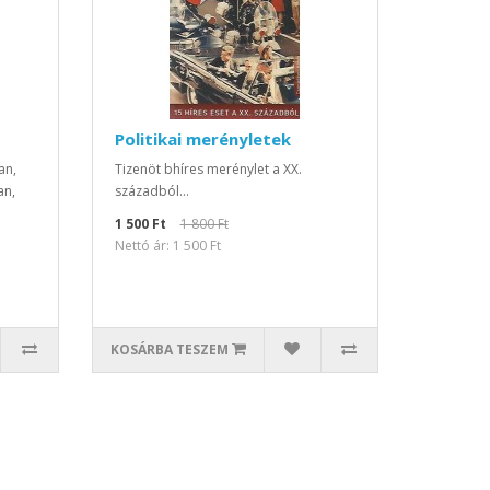
Politikai merényletek
an,
Tizenöt bhíres merénylet a XX.
an,
századból...
1 500 Ft
1 800 Ft
Nettó ár: 1 500 Ft
KOSÁRBA TESZEM