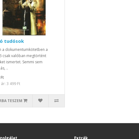
ló tudósok
n a dokumentumkötetben a
ő csak valóban megtörtént
ket ismertet. Semmi sem
ás, ..
 Ft
ár: 3 499 Ft
RBA TESZEM
zolgálat
Extrák