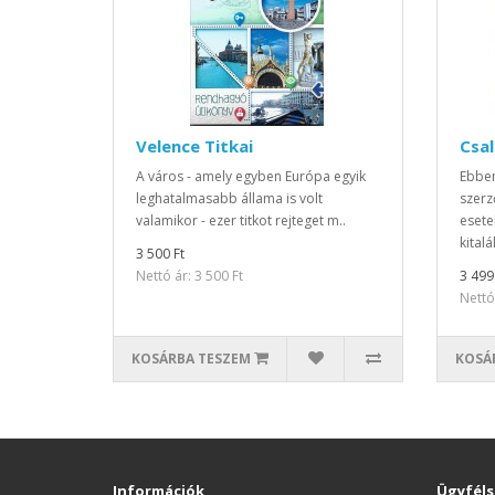
Velence Titkai
Csa
A város - amely egyben Európa egyik
Ebbe
leghatalmasabb állama is volt
szerz
valamikor - ezer titkot rejteget m..
esete
kitalál
3 500 Ft
Nettó ár: 3 500 Ft
3 499
Nettó 
KOSÁRBA TESZEM
KOSÁ
Információk
Ügyféls