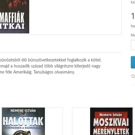
Ké
1
Ne
Me
 bűnözésből élő bűnszövetkezetekkel foglalkozik a kötet.
majd a huszadik század több világrészre kiterjedő nagy
one féle Amerikáig. Tanulságos olvasmány.