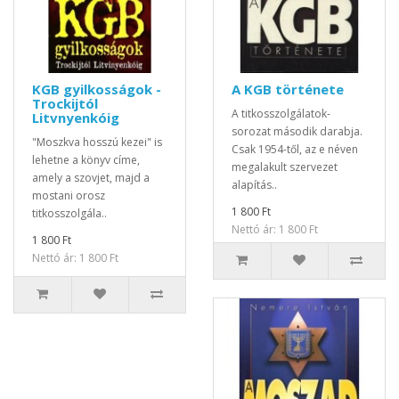
KGB gyilkosságok -
A KGB története
Trockijtól
A titkosszolgálatok-
Litvnyenkóig
sorozat második darabja.
"Moszkva hosszú kezei" is
Csak 1954-től, az e néven
lehetne a könyv címe,
megalakult szervezet
amely a szovjet, majd a
alapítás..
mostani orosz
1 800 Ft
titkosszolgála..
Nettó ár: 1 800 Ft
1 800 Ft
Nettó ár: 1 800 Ft