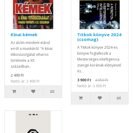
Kínai kémek
Titkok könyve 2024
(csomag)
Az alcím mindent elárul
A Titkok könyve 2024-es
erről a munkáról: “A kínai
könyve foglalkozik a
titkosszolgálat viharos
Mesterséges Intelligencia
története a XX.
zsenge korának előnyeivel
században..
és ..
2 490 Ft
3 900 Ft
4 650 Ft
Nettó ár: 2 490 Ft
Nettó ár: 3 900 Ft