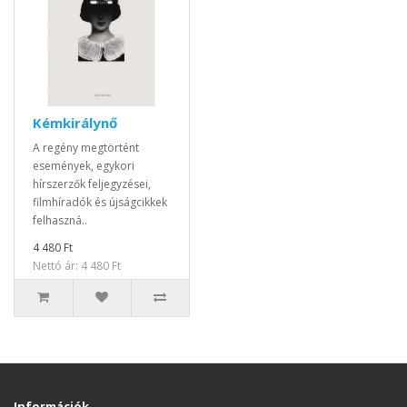
Kémkirálynő
A regény megtörtént
események, egykori
hírszerzők feljegyzései,
filmhíradók és újságcikkek
felhaszná..
4 480 Ft
Nettó ár: 4 480 Ft
Információk