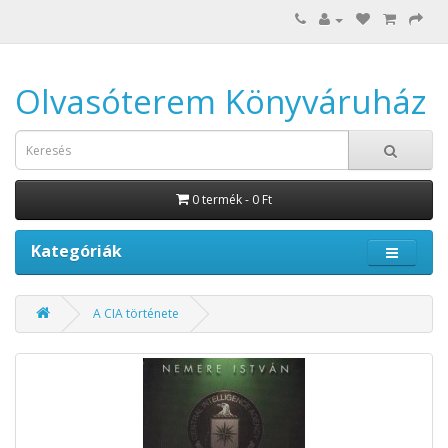
Olvasóterem Könyváruház
0 termék - 0 Ft
Kategóriák
A CIA története