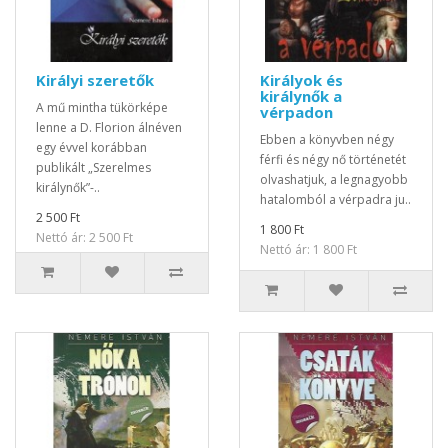
Királyi szeretők
Királyok és
királynők a
A mű mintha tükörképe
vérpadon
lenne a D. Florion álnéven
Ebben a könyvben négy
egy évvel korábban
férfi és négy nő történetét
publikált „Szerelmes
olvashatjuk, a legnagyobb
királynők”-..
hatalomból a vérpadra ju..
2 500 Ft
1 800 Ft
Nettó ár: 2 500 Ft
Nettó ár: 1 800 Ft