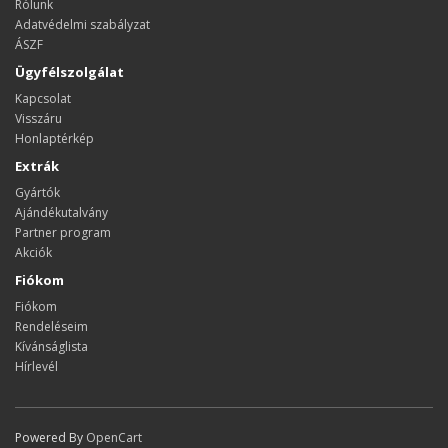
Rólunk
Adatvédelmi szabályzat
ÁSZF
Ügyfélszolgálat
Kapcsolat
Visszáru
Honlaptérkép
Extrák
Gyártók
Ajándékutalvány
Partner program
Akciók
Fiókom
Fiókom
Rendeléseim
Kívánságlista
Hírlevél
Powered By
OpenCart