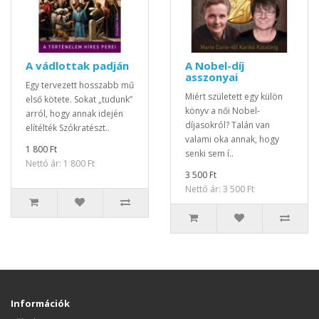
A vádlottak padján
A Nobel-díj
asszonyai
Egy tervezett hosszabb mű
Miért született egy külön
első kötete. Sokat „tudunk”
könyv a női Nobel-
arról, hogy annak idején
díjasokról? Talán van
elítélték Szókratészt..
valami oka annak, hogy
1 800 Ft
senki sem í..
Nettó ár: 1 800 Ft
3 500 Ft
Nettó ár: 3 500 Ft
Információk