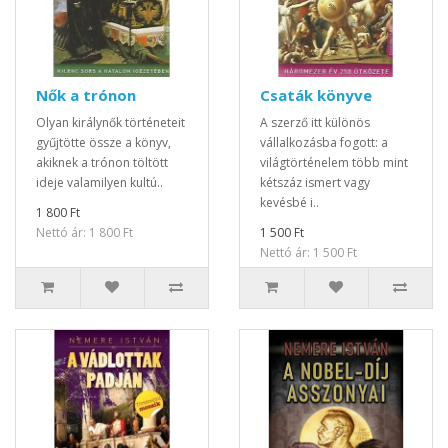
Nők a trónon
Csaták könyve
Olyan királynők történeteit
A szerző itt különös
gyűjtötte össze a könyv,
vállalkozásba fogott: a
akiknek a trónon töltött
világtörténelem több mint
ideje valamilyen kultú..
kétszáz ismert vagy
kevésbé i..
1 800 Ft
Nettó ár: 1 800 Ft
1 500 Ft
Nettó ár: 1 500 Ft