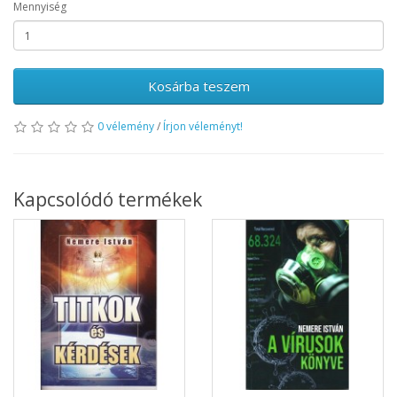
Mennyiség
Kosárba teszem
0 vélemény
/
Írjon véleményt!
Kapcsolódó termékek