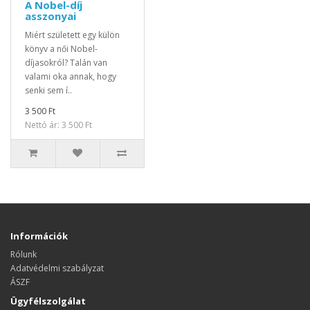
A Nobel-díj
asszonyai
Miért született egy külön
könyv a női Nobel-
díjasokról? Talán van
valami oka annak, hogy
senki sem í..
3 500 Ft
Nettó ár: 3 500 Ft
Információk
Rólunk
Adatvédelmi szabályzat
ÁSZF
Ügyfélszolgálat