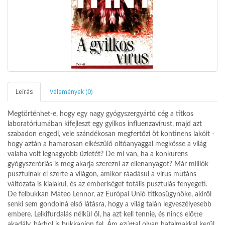
Leírás
Vélemények (0)
Megtörténhet-e, hogy egy nagy gyógyszergyártó cég a titkos
laboratóriumában kifejleszt egy gyilkos influenzavírust, majd azt
szabadon engedi, vele szándékosan megfertőzi öt kontinens lakóit -
hogy aztán a hamarosan elkészülő oltóanyaggal megkösse a világ
valaha volt legnagyobb üzletét? De mi van, ha a konkurens
gyógyszeróriás is meg akarja szerezni az ellenanyagot? Már milliók
pusztulnak el szerte a világon, amikor ráadásul a vírus mutáns
változata is kialakul, és az emberiséget totális pusztulás fenyegeti.
De felbukkan Mateo Lennor, az Európai Unió titkosügynöke, akiről
senki sem gondolná első látásra, hogy a világ talán legveszélyesebb
embere. Lelkifurdalás nélkül öl, ha azt kell tennie, és nincs előtte
akadály, bárhol is bukkanjon fel. Ám ezúttal olyan hatalmakkal kerül