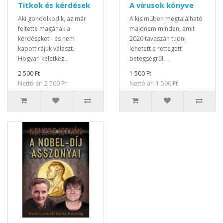
Titkok és kérdések
A vírusok könyve
Aki gondolkodik, az már
A kis műben megtalálható
feltette magának a
majdnem minden, amit
kérdéseket - és nem
2020 tavaszán tudni
kapott rájuk választ.
lehetett a rettegett
Hogyan keletkez..
betegségről. ..
2 500 Ft
1 500 Ft
Nettó ár: 2 500 Ft
Nettó ár: 1 500 Ft