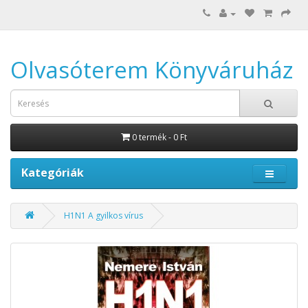
Olvasóterem Könyváruház
0 termék - 0 Ft
Kategóriák
H1N1 A gyilkos vírus