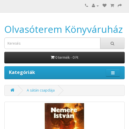
Olvasóterem Könyváruház
0 termék - 0 Ft
Kategóriák
A sátán csapdája