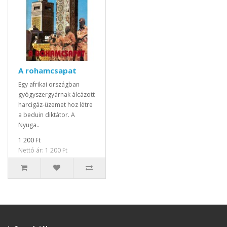
A rohamcsapat
Egy afrikai országban
gyógyszergyárnak álcázott
harcigáz-üzemet hoz létre
a beduin diktátor. A
Nyuga..
1 200 Ft
Nettó ár: 1 200 Ft