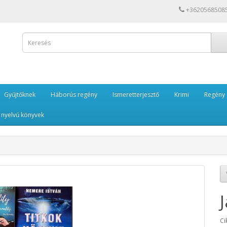
+3620568508
Gyűjtőknek
Háborús regény
Ismeretterjesztő
Krimi
Regény
 nyelvű könyvek
Ci