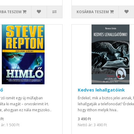
RBA TESZEM
KOSÁRBA TESZEM
lő
Kedves lehallgatóink
rző ismét egy új műfajban
Érdekel, mik a biztos jelei annak,
lta ki magát – orvoskrimit írt.
lehallgatják a telefonodat? Érdeke
e, ahogyan ez nála megszoko..
hogy itthon melyik hiva..
 Ft
3 490 Ft
ár: 1 500 Ft
Nettó ár: 3 490 Ft