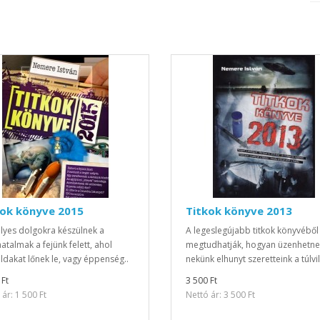
kok könyve 2015
Titkok könyve 2013
lyes dolgokra készülnek a
A legeslegújabb titkok könyvéből
atalmak a fejünk felett, ahol
megtudhatják, hogyan üzenhetne
dakat lőnek le, vagy éppenség..
nekünk elhunyt szeretteink a túlvil
 Ft
3 500 Ft
ár: 1 500 Ft
Nettó ár: 3 500 Ft