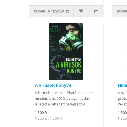
KOSÁRBA TESZEM
KOSÁ
A vírusok könyve
Him
A kis műben megtalálható majdnem
A sze
minden, amit 2020 tavaszán tudni
próbá
lehetett a rettegett betegségről. ..
Persz
1 500 Ft
1 500
Nettó ár: 1 500 Ft
Nettó 