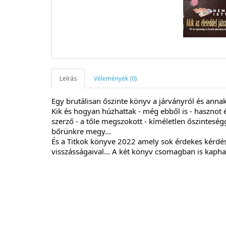
Leírás
Vélemények (0)
Egy brutálisan őszinte könyv a járványról és anna
Kik és hogyan húzhattak - még ebből is - hasznot 
szerző - a tőle megszokott - kíméletlen őszinteség
bőrünkre megy...
És a Titkok könyve 2022 amely sok érdekes kérdés m
visszásságaival... A két könyv csomagban is kapha