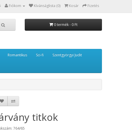
5
Fiókom
Kívánságlista (0)
Kosár
Fizetés
0 termék - 0 Ft
Romantikus
Sci-fi
Szentgyörgyi Judit
Járvány titkok
kkszám: 764/65