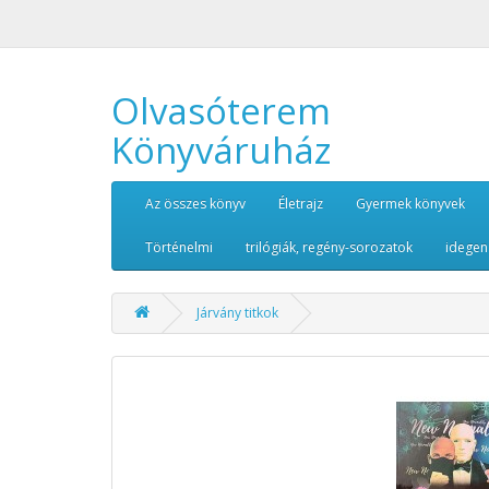
Olvasóterem
Könyváruház
Az összes könyv
Életrajz
Gyermek könyvek
Történelmi
trilógiák, regény-sorozatok
idegen
Járvány titkok