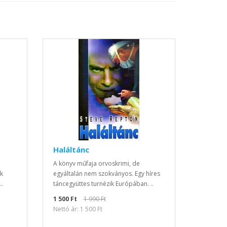
Haláltánc
A könyv műfaja orvoskrimi, de
k
egyáltalán nem szokványos. Egy híres
..
táncegyüttes turnézik Európában. ..
1 500 Ft
1 990 Ft
Nettó ár: 1 500 Ft