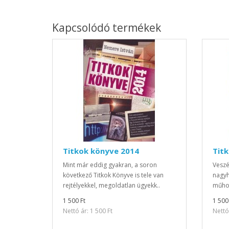
Kapcsolódó termékek
Titkok könyve 2014
Tit
Mint már eddig gyakran, a soron
Veszé
következő Titkok Könyve is tele van
nagyh
rejtélyekkel, megoldatlan ügyekk..
műhol
1 500 Ft
1 500
Nettó ár: 1 500 Ft
Nettó 