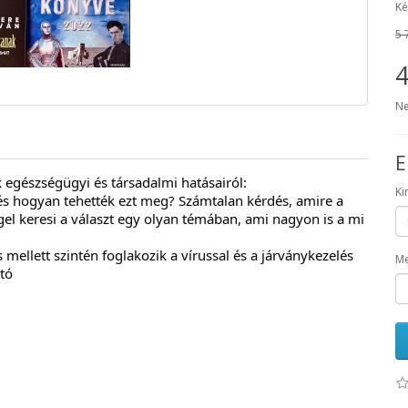
Ké
5 
4
Ne
E
k egészségügyi és társadalmi hatásairól:
Ki
és hogyan tehették ezt meg? Számtalan kérdés, amire a 
gel keresi a választ egy olyan témában, ami nagyon is a mi 
ellett szintén foglakozik a vírussal és a járványkezelés 
Me
tó