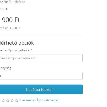
szletinfó: Raktáron
700 Ft
 900 Ft
ttó ár: 4 900 Ft
lérhető opciók
nek szóljon a dedikálás?
nnyiség
Kosárba teszem
0 vélemény
/
Írjon véleményt!