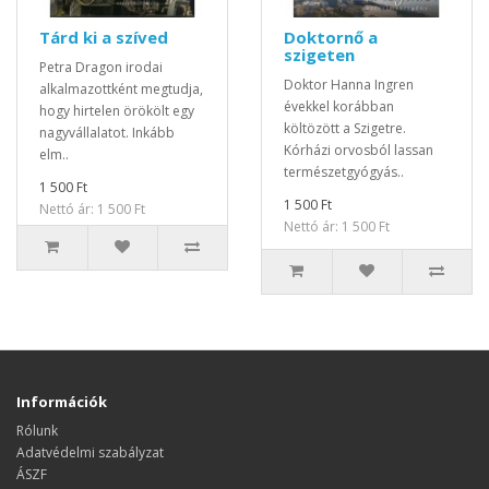
Tárd ki a szíved
Doktornő a
szigeten
Petra Dragon irodai
Doktor Hanna Ingren
alkalmazottként megtudja,
évekkel korábban
hogy hirtelen örökölt egy
költözött a Szigetre.
nagyvállalatot. Inkább
Kórházi orvosból lassan
elm..
természetgyógyás..
1 500 Ft
1 500 Ft
Nettó ár: 1 500 Ft
Nettó ár: 1 500 Ft
Információk
Rólunk
Adatvédelmi szabályzat
ÁSZF