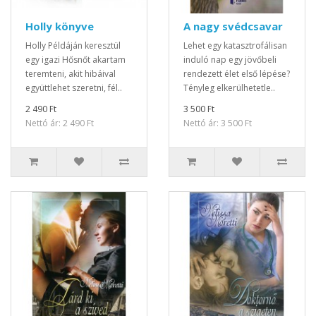
Holly könyve
A nagy svédcsavar
Holly Példáján keresztül
Lehet egy katasztrofálisan
egy igazi Hősnőt akartam
induló nap egy jövőbeli
teremteni, akit hibáival
rendezett élet első lépése?
együttlehet szeretni, fél..
Tényleg elkerülhetetle..
2 490 Ft
3 500 Ft
Nettó ár: 2 490 Ft
Nettó ár: 3 500 Ft