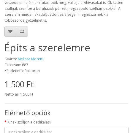
veszedelem elől nem futamodik meg, vállalja a kihívásokat is. Ők ketten
szállnak szembe a beruházók pénzét megcsapoló szélhámosokkal. A
szerelem minden akadályt áttör, és a végén meghozza nekik a
többszörös győzelmet is.
Építs a szerelemre
Gyártó:
Melissa Moretti
Cikkszám: 687
Készletinfó: Raktáron
1 500 Ft
Nettó ár: 1 500 Ft
Elérhető opciók
Kinek szóljon a dedikálás?