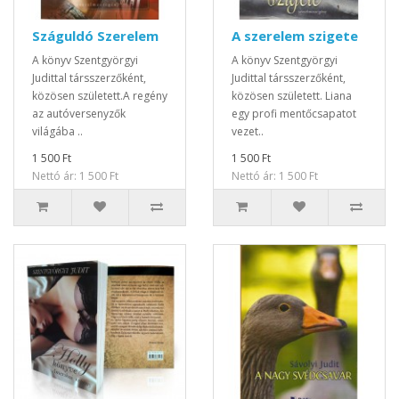
Száguldó Szerelem
A szerelem szigete
A könyv Szentgyörgyi
A könyv Szentgyörgyi
Judittal társszerzőként,
Judittal társszerzőként,
közösen született.A regény
közösen született. Liana
az autóversenyzők
egy profi mentőcsapatot
világába ..
vezet..
1 500 Ft
1 500 Ft
Nettó ár: 1 500 Ft
Nettó ár: 1 500 Ft