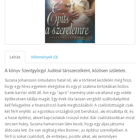
Leírás
Vélemények (0)
A könyv Szentgyörgyi Judittal társszerzőként, közösen született.
Suzana Johansson öntudatos fiatal nő, aki a történet kezdetén még hiszi,
hogy egy híres egyetem elvégzése és egy jó szakma birtokában biztos
banki karrier előtt áll. Ám egy "apró" esemény után váratlanul egy vidéki
építkezésen találja magát. Egy évek óta lassan vergődő szállodaépítést
kell felügyelnie a finanszírozó bank megbízásából. A csalódottságát csak
két férfi enyhíti: az egzotikus országból jött beruházó, aki elcsábítja őt, és
a hazai építész, akivel kapcsolatuk rosszul indul. Bár csalódásokban most
sincsen hiány, Suzana hamarosan látni kezdi, hogy egy aljas játszma
áldozata lett. De van segítség Alex Bonner, az építész személyében. A
férfi is sokat csalódott, de erőteljes, pozitív alkat, aki semmilyen