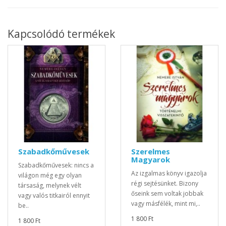
Kapcsolódó termékek
Szabadkőművesek
Szerelmes
Magyarok
Szabadkőművesek: nincs a
Az izgalmas könyv igazolja
világon még egy olyan
régi sejtésünket. Bizony
társaság, melynek vélt
őseink sem voltak jobbak
vagy valós titkairól ennyit
vagy másfélék, mint mi,..
be..
1 800 Ft
1 800 Ft