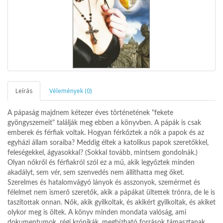
Leírás
Vélemények (0)
A pápaság majdnem kétezer éves történetének "fekete
gyöngyszemeit" találják meg ebben a könyvben. A pápák is csak
emberek és férfiak voltak. Hogyan férkőztek a nők a papok és az
egyházi állam soraiba? Meddig éltek a katolikus papok szeretőkkel,
feleségekkel, ágyasokkal? (Sokkal tovább, mintsem gondolnák.)
Olyan nőkről és férfiakról szól ez a mű, akik legyőztek minden
akadályt, sem vér, sem szenvedés nem állíthatta meg őket.
Szerelmes és hatalomvágyó lányok és asszonyok, szemérmet és
félelmet nem ismerő szeretők, akik a pápákat ültettek trónra, de le is
taszítottak onnan. Nők, akik gyilkoltak, és akikért gyilkoltak, és akiket
olykor meg is öltek. A könyv minden mondata valóság, ami
dokumentumok, régi krónikák, megbízható források támasztanak