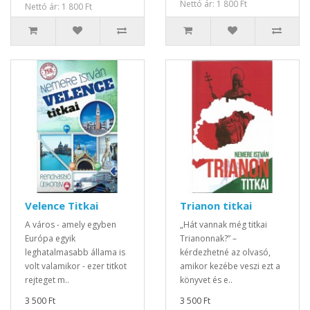
Nettó ár: 1 800 Ft
Nettó ár: 1 800 Ft
Velence Titkai
Trianon titkai
A város - amely egyben
„Hát vannak még titkai
Európa egyik
Trianonnak?” –
leghatalmasabb állama is
kérdezhetné az olvasó,
volt valamikor - ezer titkot
amikor kezébe veszi ezt a
rejteget m..
könyvet és e..
3 500 Ft
3 500 Ft