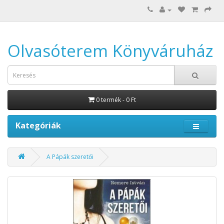
Olvasóterem Könyváruház
0 termék - 0 Ft
Kategóriák
A Pápák szeretői