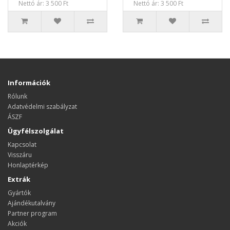
Nettó ár: 3 500 Ft
Nettó ár: 3 500 Ft
Információk
Rólunk
Adatvédelmi szabályzat
ÁSZF
Ügyfélszolgálat
Kapcsolat
Visszáru
Honlaptérkép
Extrák
Gyártók
Ajándékutalvány
Partner program
Akciók